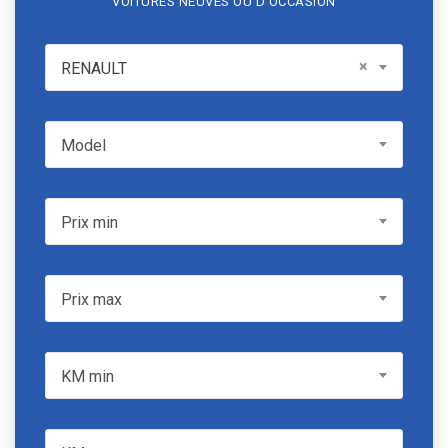
VOITURES NEUVES OU D'OCCASION
RENAULT
×
RENAULT
Model
Model
Prix min
Prix min
Prix max
Prix max
KM min
KM min
KM max