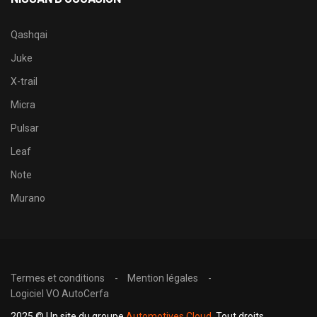
Qashqai
Juke
X-trail
Micra
Pulsar
Leaf
Note
Murano
Termes et conditions
Mention légales
Logiciel VO AutoCerfa
2025 © Un site du groupe
Automotives Cloud
. Tout droits