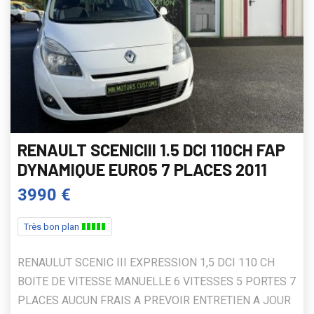
RENAULT SCENICIII 1.5 DCI 110CH FAP
DYNAMIQUE EURO5 7 PLACES 2011
3990 €
Très bon plan
RENAULUT SCENIC III EXPRESSION 1,5 DCI 110 CH
BOITE DE VITESSE MANUELLE 6 VITESSES 5 PORTES 7
PLACES AUCUN FRAIS A PREVOIR ENTRETIEN A JOUR