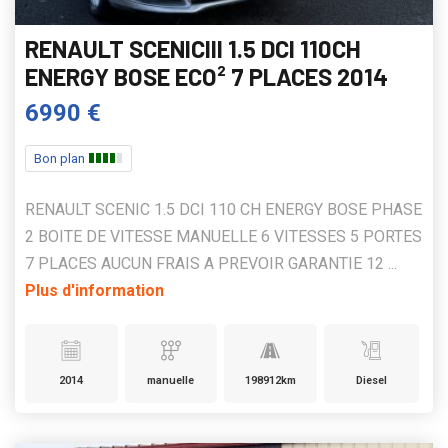
RENAULT SCENICIII 1.5 DCI 110CH
ENERGY BOSE ECO² 7 PLACES 2014
6990 €
Bon plan
RENAULT SCENIC 1.5 DCI 110 CH ENERGY BOSE PHASE
2 BOITE DE VITESSE MANUELLE 6 VITESSES 5 PORTES
7 PLACES AUCUN FRAIS A PREVOIR GARANTIE 12 ...
Plus d'information
2014
manuelle
198912km
Diesel