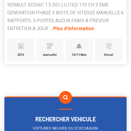
RENAULT SCENIC 1.5 DCI LILITED 110 CH 3 EME
GENERATION PHASE 3 BOITE DE VITESSE MANUELLE 6
RAPPORTS. 5 PORTES AUCUN FRAIS A PREVOIR
ENTRETIEN A JOUR ...
Plus d'information
2013
manuelle
161114km
Diesel
RECHERCHER VEHICULE
VOITURES NEUVES OU D'OCCASION