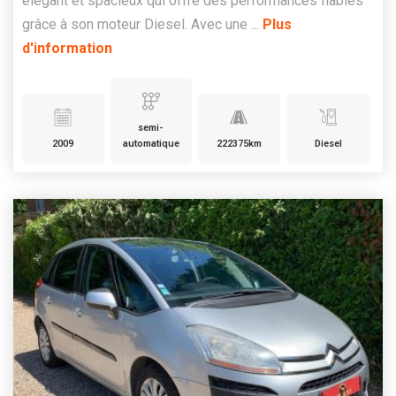
élégant et spacieux qui offre des performances fiables
grâce à son moteur Diesel. Avec une ...
Plus
d'information
semi-
2009
automatique
222375km
Diesel