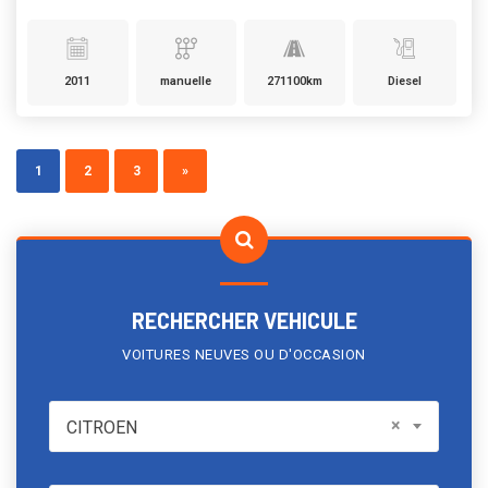
2011
manuelle
271100km
Diesel
1
2
3
»
RECHERCHER VEHICULE
VOITURES NEUVES OU D'OCCASION
CITROEN
×
CITROEN