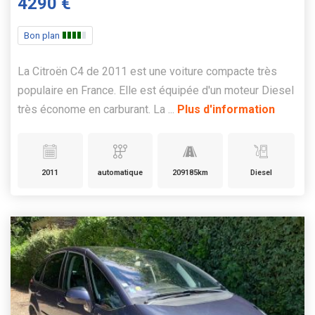
4290 €
Bon plan
La Citroën C4 de 2011 est une voiture compacte très
populaire en France. Elle est équipée d'un moteur Diesel
très économe en carburant. La ...
Plus d'information
2011
automatique
209185km
Diesel