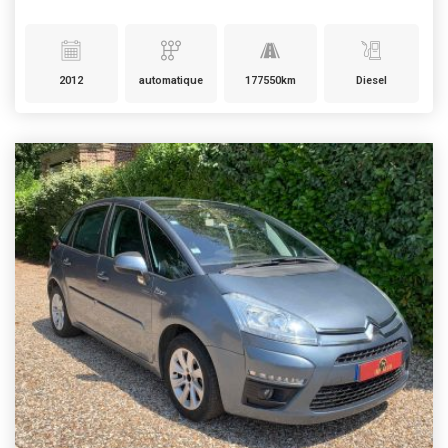
2012
automatique
177550km
Diesel