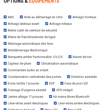
OPTIONS &
EQUIPEMENTS
ABS
Aide au démarrage en côte
Airbags frontaux
Airbags latéraux avant
Airbags rideaux
Alerte oubli de ceinture de sécurité
Alerte de franchissement de ligne
Allumage automatique des feux
Antidémarrage électronique
Banquette arrière fractionnable 1/3-2/3
Barres de toit
Capteur de pluie
Climatisation automatique
Commandes audio au volant
Condamnation centralisée des portes
Direction assistée
Ecran tactile 7 pouces
ESP
Feux de jour LED
Freinage d'urgence assisté
GPS intégré
Jantes alliage 17 pouces
Kit mains libres Bluetooth
Lève-vitres avant électriques
Lève-vitres arrière électriques
Ordinateur de bord
Prise 12V
Prise USB