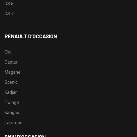
DS 5
DS 7
RENAULT D’OCCASION
Clio
Captur
Megane
Scenic
Kadjar
Twingo
Kangoo
Talisman
BMW D’OCCASION