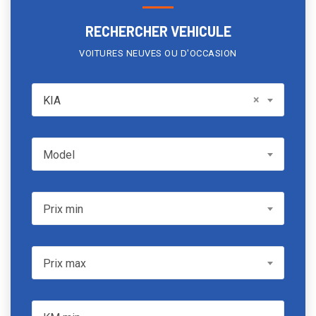
RECHERCHER VEHICULE
VOITURES NEUVES OU D'OCCASION
KIA
×
KIA
Model
Model
Prix min
Prix min
Prix max
Prix max
KM min