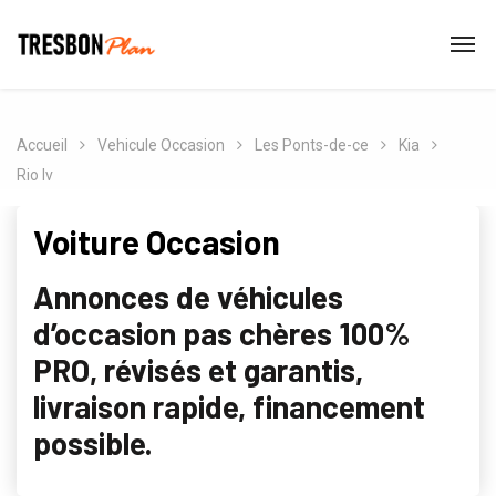
Accueil
Vehicule Occasion
Les Ponts-de-ce
Kia
Rio Iv
Voiture Occasion
Annonces de véhicules
d’occasion pas chères 100%
PRO, révisés et garantis,
livraison rapide, financement
possible.