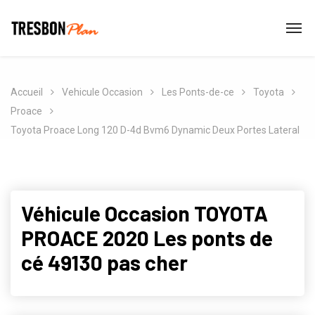
Accueil
Vehicule Occasion
Les Ponts-de-ce
Toyota
Proace
Toyota Proace Long 120 D-4d Bvm6 Dynamic Deux Portes Lateral
Véhicule Occasion TOYOTA
PROACE 2020 Les ponts de
cé 49130 pas cher