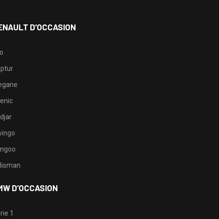
ENAULT D’OCCASION
io
ptur
egane
enic
djar
ingo
ngoo
lisman
MW D’OCCASION
rie 1