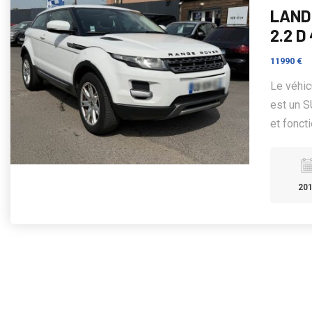
LAND
2.2 D
11990 €
Le véhi
est un 
et foncti
20