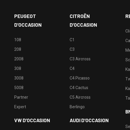
PEUGEOT
CITROËN
R
D’OCCASION
D’OCCASION
Cl
108
C1
Ca
208
C3
M
2008
C3 Aircross
Sc
308
C4
Ka
3008
C4 Picasso
Tw
5008
C4 Cactus
Ka
Partner
C5 Aircross
Ta
Expert
Berlingo
B
VW D’OCCASION
AUDI D’OCCASION
Se