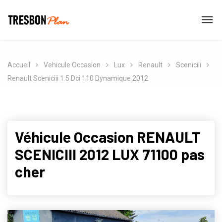
Accueil
Vehicule Occasion
Lux
Renault
Sceniciii
Renault Sceniciii 1.5 Dci 110 Dynamique 2012
Véhicule Occasion RENAULT
SCENICIII 2012 LUX 71100 pas
cher