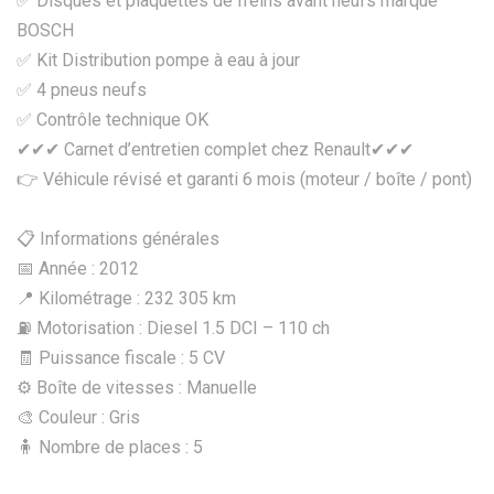
✅ Disques et plaquettes de freins avant neufs marque
BOSCH
✅ Kit Distribution pompe à eau à jour
✅ 4 pneus neufs
✅ Contrôle technique OK
✔✔✔ Carnet d’entretien complet chez Renault✔✔✔
👉 Véhicule révisé et garanti 6 mois (moteur / boîte / pont)
📋 Informations générales
📅 Année : 2012
📍 Kilométrage : 232 305 km
⛽ Motorisation : Diesel 1.5 DCI – 110 ch
🧾 Puissance fiscale : 5 CV
⚙️ Boîte de vitesses : Manuelle
🎨 Couleur : Gris
🧍 Nombre de places : 5