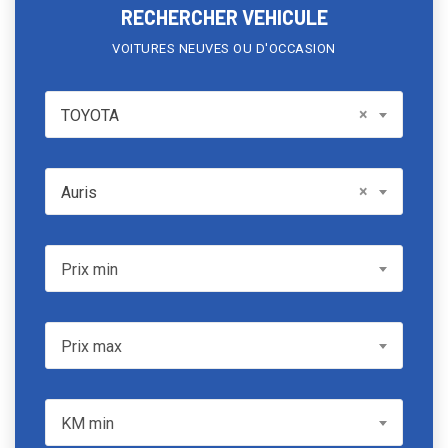
RECHERCHER VEHICULE
VOITURES NEUVES OU D'OCCASION
TOYOTA
×
TOYOTA
Model
×
Auris
Prix min
Prix min
Prix max
Prix max
KM min
KM min