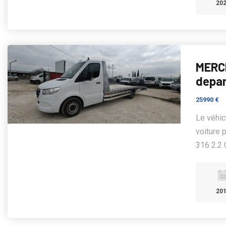
20
MERCE
depan
25990 €
Le véhi
voiture 
316 2.2 
20