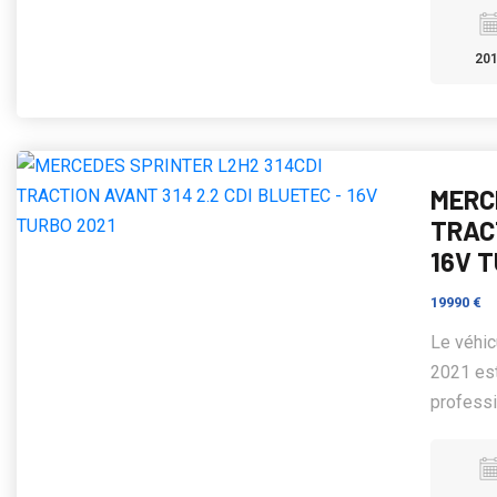
20
MERC
TRACT
16V 
19990 €
Le véhi
2021 est
professi