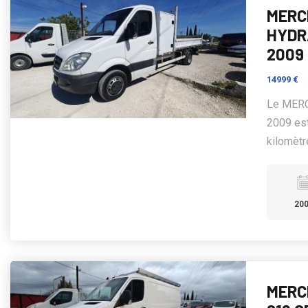
MERC
HYDRA
2009
14999 €
Le MERC
2009 est
kilomètre
20
MERCE