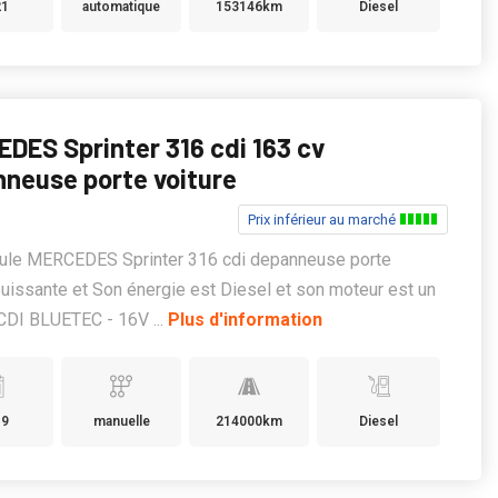
21
automatique
153146km
Diesel
DES Sprinter 316 cdi 163 cv
neuse porte voiture
Prix inférieur au marché
cule MERCEDES Sprinter 316 cdi depanneuse porte
puissante et Son énergie est Diesel et son moteur est un
CDI BLUETEC - 16V ...
Plus d'information
19
manuelle
214000km
Diesel