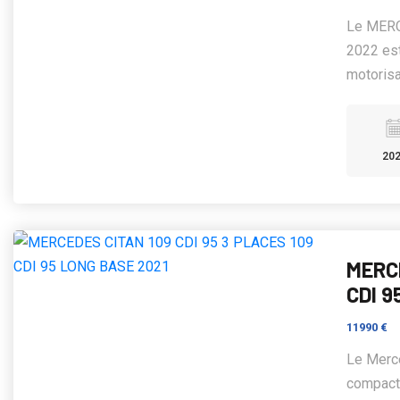
Le MERC
2022 est
motorisat
20
MERCE
CDI 9
11990 €
Le Merce
compact,