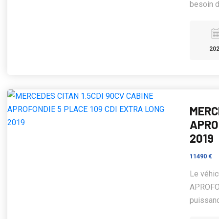
besoin d
20
MERCE
APRO
2019
11490 €
Le véhi
APROFON
puissanc