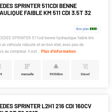
EDES SPRINTER 511CDI BENNE
ULIQUE FAIBLE KM 511 CDI 3.5T 32
Bon plan
EDES SPRINTER 511cdi benne hydraulique faible km
 un véhicule robuste et en bon état, avec peu de
s au compteur. Il est ...
Plus d'information
09
manuelle
99350km
Diesel
DES SPRINTER L2H1 216 CDI 160CV