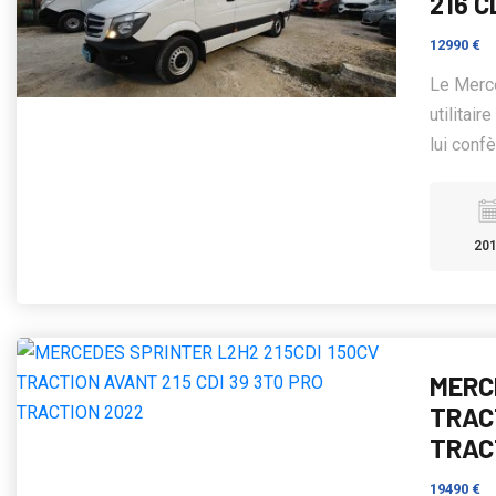
216 C
12990 €
Le Merc
utilitair
lui confè
20
MERC
TRAC
TRAC
19490 €