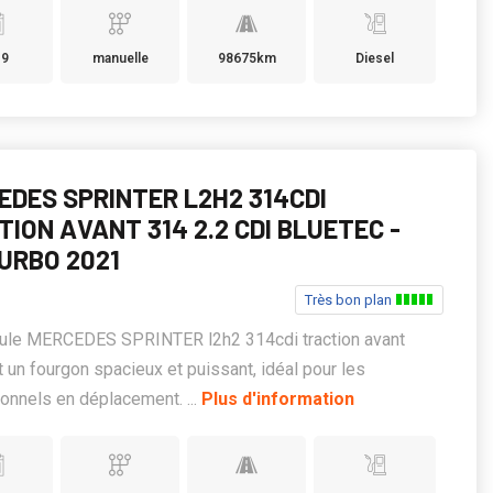
19
manuelle
98675km
Diesel
EDES SPRINTER L2H2 314CDI
ION AVANT 314 2.2 CDI BLUETEC -
TURBO 2021
Très bon plan
cule MERCEDES SPRINTER l2h2 314cdi traction avant
 un fourgon spacieux et puissant, idéal pour les
onnels en déplacement. ...
Plus d'information