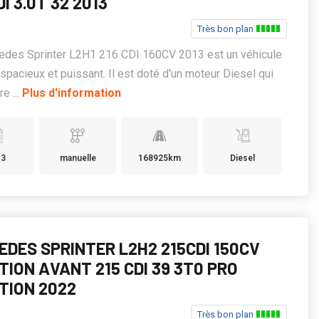
DI 3.0T 32 2013
Très bon plan
edes Sprinter L2H1 216 CDI 160CV 2013 est un véhicule
e spacieux et puissant. Il est doté d'un moteur Diesel qui
re ...
Plus d'information
13
manuelle
168925km
Diesel
EDES SPRINTER L2H2 215CDI 150CV
TION AVANT 215 CDI 39 3T0 PRO
TION 2022
Très bon plan