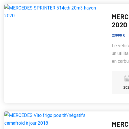
MERC
2020
23990 €
Le véhi
un utili
en carbu
20
MERCE