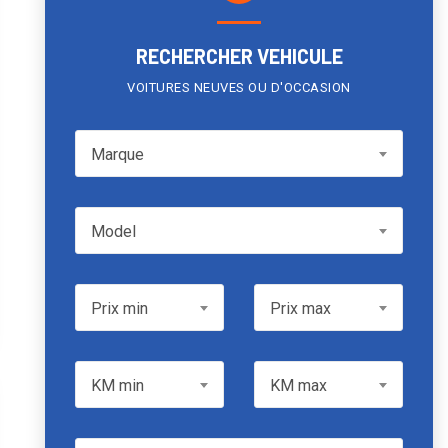
RECHERCHER VEHICULE
VOITURES NEUVES OU D'OCCASION
Marque
Marque
Model
Model
Prix min
Prix max
Prix min
Prix max
KM min
KM max
KM min
KM max