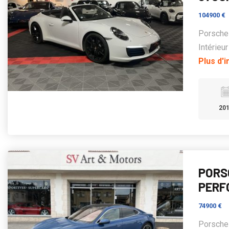
104900 €
Porsche 
Intérieur
Plus d'
20
PORS
PERF
74900 €
Porsche