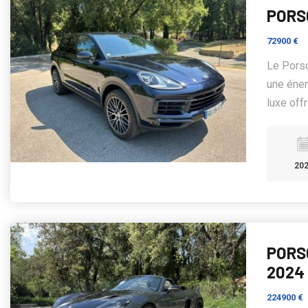
PORSC
72900 €
Le Porsc
une éner
luxe offr
20
PORS
2024
224900 €