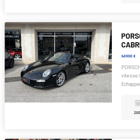
PORS
CABR
64900 €
PORSCHE 
vitesse 
Echappem
20