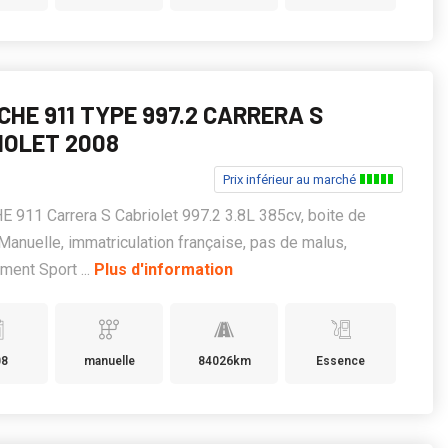
CHE 911 TYPE 997.2 CARRERA S
IOLET 2008
Prix inférieur au marché
911 Carrera S Cabriolet 997.2 3.8L 385cv, boite de
Manuelle, immatriculation française, pas de malus,
ent Sport ...
Plus d'information
08
manuelle
84026km
Essence