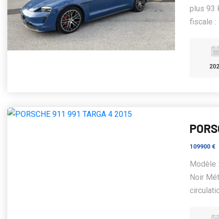
plus 93 
fiscale : 
20
PORSC
109900 €
Modèle :
Noir Mét
circulatio