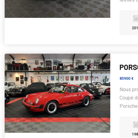
20
PORSC
85900 €
Nous pr
Coupé de
Porsche
19