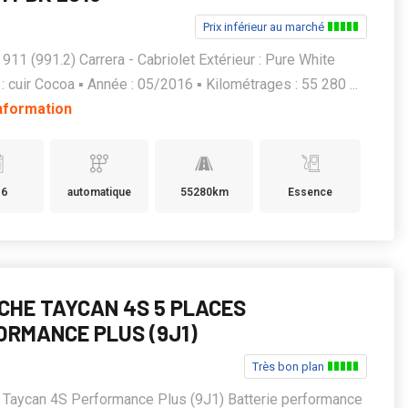
Prix inférieur au marché
911 (991.2) Carrera - Cabriolet Extérieur : Pure White
 : cuir Cocoa ▪️ Année : 05/2016 ▪️ Kilométrages : 55 280 ...
information
16
automatique
55280km
Essence
CHE TAYCAN 4S 5 PLACES
ORMANCE PLUS (9J1)
Très bon plan
 Taycan 4S Performance Plus (9J1) Batterie performance