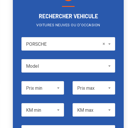
RECHERCHER VEHICULE
VOITURES NEUVES OU D'OCCASION
PORSCHE
×
PORSCHE
Model
Model
Prix min
Prix max
Prix min
Prix max
KM min
KM max
KM min
KM max