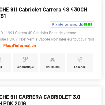
HE 911 Cabriolet Carrera 4S 430CH
X51
Prix inférieur au marché
911 991 Carrera 4S Cabriolet Boîte de vitesse
que PDK 7. Noir Vernis Capote Noir Intérieur tout cuir Noir
...
Plus d'information
13
automatique
129700km
Essence
CHE 911 CARRERA CABRIOLET 3.0
H PDK 2016