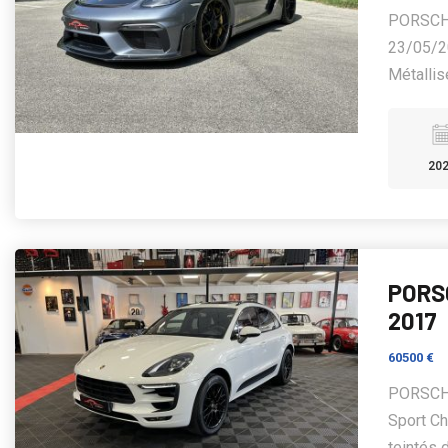
PORSCHE
23/05/2
Métallisé
20
PORS
2017
60500 €
PORSCHE
Sport Ch
teintés d