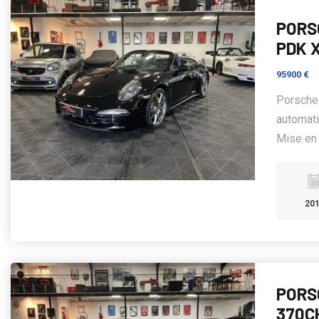
PORSC
PDK 
95900 €
Porsche 
automati
Mise en 
20
PORS
370C