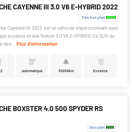
HE CAYENNE III 3.0 V6 E-HYBRID 2022
Très bon plan
he Cayenne III 2022 est un véhicule impressionnant avec
gie essence et une finition 3.0 V6 E-HYBRID. Ce SUV de
e des ...
Plus d'information
22
automatique
55054km
Essence
CHE BOXSTER 4.0 500 SPYDER RS
Bon plan