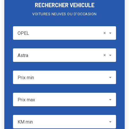
RECHERCHER VEHICULE
VOITURES NEUVES OU D'OCCASION
OPEL
×
OPEL
Model
×
Astra
Prix min
Prix min
Prix max
Prix max
KM min
KM min