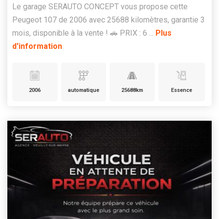
Le garage SERAUTO CONCEPT vous propose cette
Peugeot 107 de 2006 avec 25688 kilomètres, garantie 3
mois, disponible à la vente ! 🚗 PRIX : 6 ...
Plus
d'information
2006
automatique
25688km
Essence