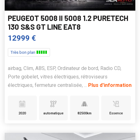
PEUGEOT 5008 II 5008 1.2 PURETECH
130 S&S GT LINE EAT8
12999 €
Très bon plan
airbag, Clim, ABS, ESP, Ordinateur de bord, Radio CD,
Porte gobelet, vitres électriques, rétroviseurs
électriques, fermeture centralisée, ...
Plus d'information
2020
automatique
82500km
Essence