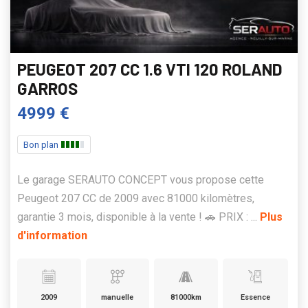
PEUGEOT 207 CC 1.6 VTI 120 ROLAND
GARROS
4999 €
Bon plan
Le garage SERAUTO CONCEPT vous propose cette
Peugeot 207 CC de 2009 avec 81000 kilomètres,
garantie 3 mois, disponible à la vente ! 🚗 PRIX : ...
Plus
d'information
2009
manuelle
81000km
Essence