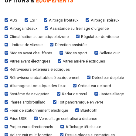
ABS
ESP
Airbags frontaux
Airbags latéraux
Airbags rideaux
Assistance au freinage d'urgence
Climatisation automatique bizone
Régulateur de vitesse
Limiteur de vitesse
Direction assistée
Sièges avant chauffants
Sièges sport
Sellerie cuir
Vitres avant électriques
Vitres arrière électriques
Rétroviseurs extérieurs électriques
Rétroviseurs rabattables électriquement
Détecteur de pluie
Allumage automatique des feux
Ordinateur de bord
Système de navigation
Radar de recul
Jantes alliage
Phares antibrouillard
Toit panoramique en verre
Frein de stationnement électrique
Bluetooth
Prise USB
Verrouillage centralisé à distance
Projecteurs directionnels
Affichage tête haute
Volant cuir multifonction
Essuie-glaces automatiques