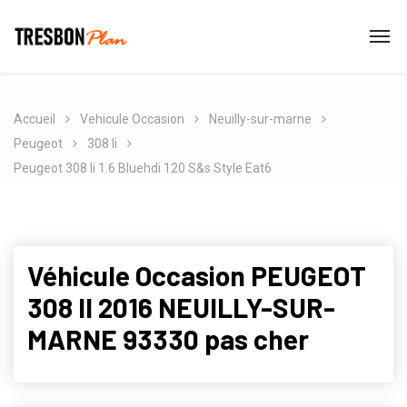
Accueil
Vehicule Occasion
Neuilly-sur-marne
Peugeot
308 Ii
Peugeot 308 Ii 1.6 Bluehdi 120 S&s Style Eat6
Véhicule Occasion PEUGEOT
308 II 2016 NEUILLY-SUR-
MARNE 93330 pas cher