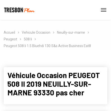
Accueil
Vehicule Occasion
Neuilly-sur-marne
Peugeot
508 Ii
Peugeot 508 Ii 1.5 Bluehdi 130 S&s Active Business Eat8
Véhicule Occasion PEUGEOT
508 II 2019 NEUILLY-SUR-
MARNE 93330 pas cher