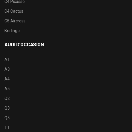
C4 Picasso
C4 Cactus
C5 Aircross
Berlingo
AUDI D’OCCASION
A1
A3
A4
A5
Q2
Q3
Q5
TT