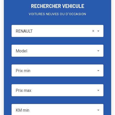
RECHERCHER VEHICULE
VOITURES NEUVES OU D'OCCASION
RENAULT
×
RENAULT
Model
Model
Prix min
Prix min
Prix max
Prix max
KM min
KM min