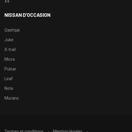
X4
NISSAN D’OCCASION
Qashqai
Juke
X-trail
Micra
Pulsar
Leaf
Note
Murano
Termes et conditions
Mention légales