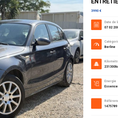
ENTRETI
3990 €
Date de l
07 02 20
Catégori
Berline
Kilométr
231300
Energie
Essence
Référen
1475789