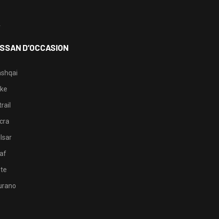
3
4
ISSAN D’OCCASION
shqai
ke
rail
cra
lsar
af
te
rano