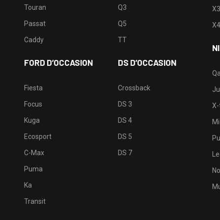
Touran
Q3
X
Passat
Q5
X
Caddy
TT
N
FORD D’OCCASION
DS D’OCCASION
Qa
Fiesta
Crossback
Ju
Focus
DS 3
X-t
Kuga
DS 4
Mi
Ecosport
DS 5
Pu
C-Max
DS 7
Le
Puma
No
Ka
Mu
Transit