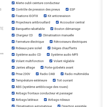
Alerte oubli ceinture conducteur
s
Contrôle de pression des pneus
ESP
Fixations ISOFIX
Kit anticrevaison
Projecteurs antibrouillard
Accoudoir central
TE
Banquette rabattable
Bouton démarrage
Chargeur CD
Climatisation manuelle
Fermeture électrique
Rétroviseurs électriques
Rideaux pare soleil
Sièges chauffants
**
Système audio CD
Système audio MP3
Volant multifonction
Volant réglable
Jantes alliage
Porte-gobelets avant
Prise 230V
Radio DAB
Radio multimédia
Température extérieure
Toit ouvrant
ABS (système antiblocage des roues)
Airbags frontaux conducteur et passager
Airbags latéraux
Airbags rideaux
Climatisation automatique
Direction assistée