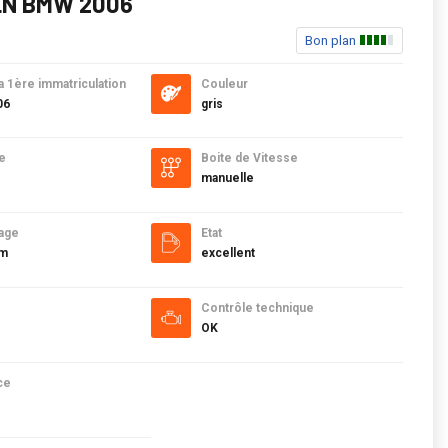
EN BMW 2006
Bon plan
a 1ère immatriculation
Couleur
06
gris
e
Boite de Vitesse
manuelle
age
Etat
km
excellent
Contrôle technique
OK
ce