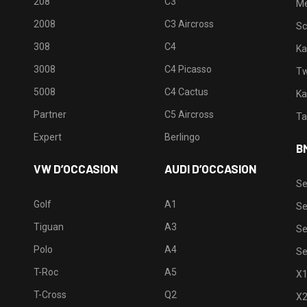
208
C3
M
2008
C3 Aircross
Sc
308
C4
Ka
3008
C4 Picasso
Tw
5008
C4 Cactus
Ka
Partner
C5 Aircross
Ta
Expert
Berlingo
B
VW D’OCCASION
AUDI D’OCCASION
Se
Golf
A1
Se
Tiguan
A3
Se
Polo
A4
Se
T-Roc
A5
X
T-Cross
Q2
X