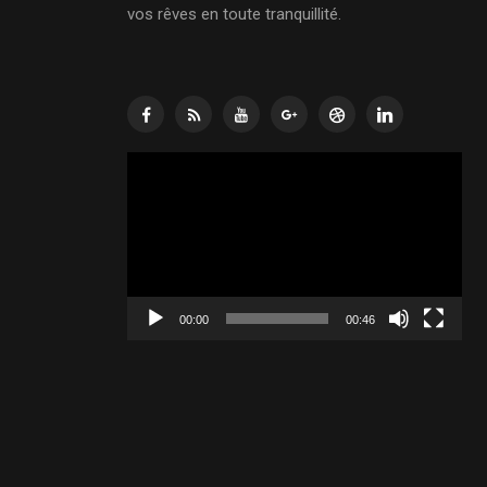
vos rêves en toute tranquillité.
Lecteur
vidéo
00:00
00:46