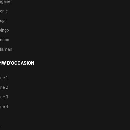
egane
enic
djar
ingo
ngoo
lisman
MW D’OCCASION
rie 1
rie 2
rie 3
rie 4
1
2