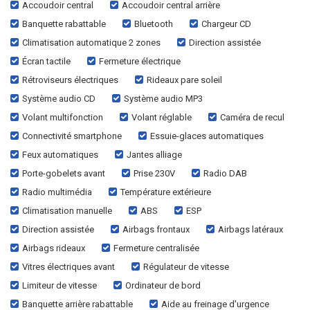
Accoudoir central
Accoudoir central arrière
Banquette rabattable
Bluetooth
Chargeur CD
Climatisation automatique 2 zones
Direction assistée
Écran tactile
Fermeture électrique
Rétroviseurs électriques
Rideaux pare soleil
Système audio CD
Système audio MP3
Volant multifonction
Volant réglable
Caméra de recul
Connectivité smartphone
Essuie-glaces automatiques
Feux automatiques
Jantes alliage
Porte-gobelets avant
Prise 230V
Radio DAB
Radio multimédia
Température extérieure
Climatisation manuelle
ABS
ESP
Direction assistée
Airbags frontaux
Airbags latéraux
Airbags rideaux
Fermeture centralisée
Vitres électriques avant
Régulateur de vitesse
Limiteur de vitesse
Ordinateur de bord
Banquette arrière rabattable
Aide au freinage d'urgence