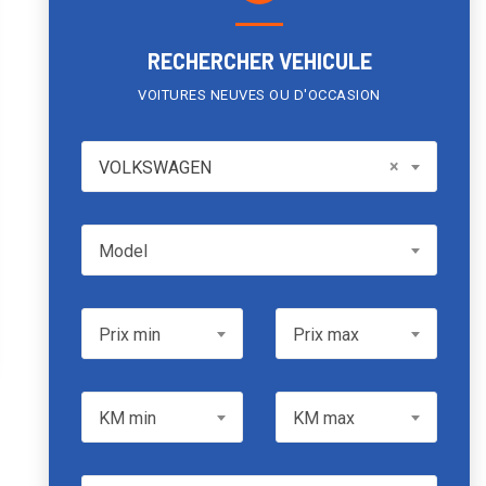
RECHERCHER VEHICULE
VOITURES NEUVES OU D'OCCASION
VOLKSWAGEN
×
VOLKSWAGEN
Model
Model
Prix min
Prix max
Prix min
Prix max
KM min
KM max
KM min
KM max