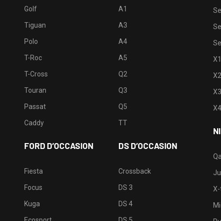
Golf
A1
Se
Tiguan
A3
Se
Polo
A4
Se
T-Roc
A5
X
T-Cross
Q2
X
Touran
Q3
X
Passat
Q5
X
Caddy
TT
N
FORD D’OCCASION
DS D’OCCASION
Qa
Fiesta
Crossback
Ju
Focus
DS 3
X-t
Kuga
DS 4
Mi
Ecosport
DS 5