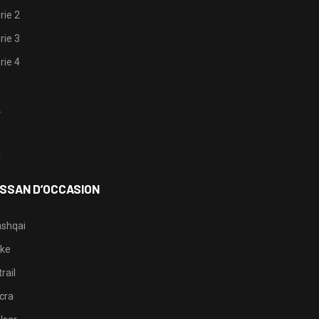
rie 2
rie 3
rie 4
1
2
3
4
ISSAN D’OCCASION
shqai
ke
rail
cra