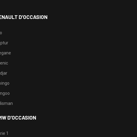
ENAULT D’OCCASION
io
ptur
egane
enic
djar
ingo
ngoo
lisman
MW D’OCCASION
rie 1