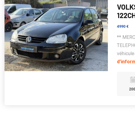
VOLK
122C
4990 €
** MER
TELEPHO
véhicule
d'infor
20