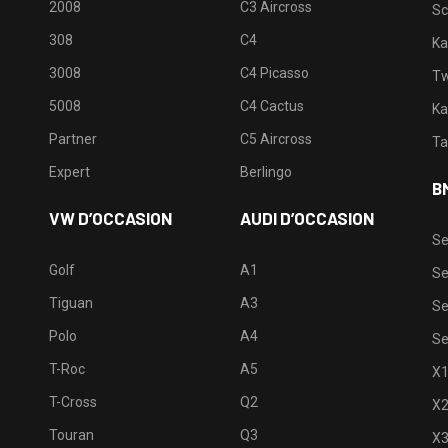
2008
C3 Aircross
Sc
308
C4
Ka
3008
C4 Picasso
Tw
5008
C4 Cactus
Ka
Partner
C5 Aircross
Ta
Expert
Berlingo
B
VW D’OCCASION
AUDI D’OCCASION
Se
Golf
A1
Se
Tiguan
A3
Se
Polo
A4
Se
T-Roc
A5
X
T-Cross
Q2
X
Touran
Q3
X