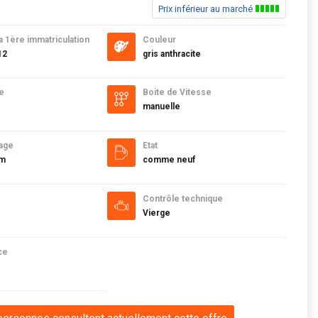
Prix inférieur au marché
a 1ère immatriculation
Couleur
12
gris anthracite
e
Boite de Vitesse
manuelle
age
Etat
km
comme neuf
Contrôle technique
Vierge
ce