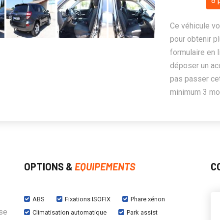
8 
Ce véhicule vo
pour obtenir pl
formulaire en 
déposer un ac
pas passer cet
minimum 3 mois
OPTIONS &
EQUIPEMENTS
C
ABS
Fixations ISOFIX
Phare xénon
sse
Climatisation automatique
Park assist