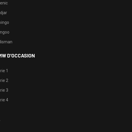
enic
djar
ingo
ngoo
lisman
MW D’OCCASION
rie 1
rie 2
rie 3
rie 4
1
2
3