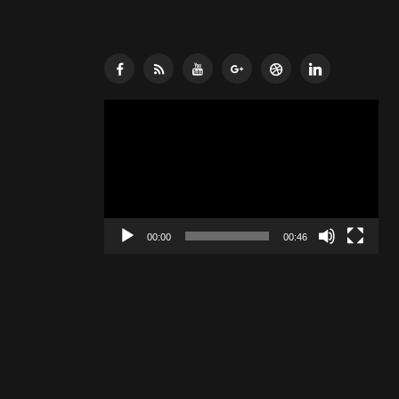
Lecteur
vidéo
00:00
00:46