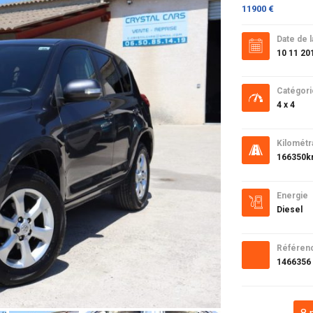
11900 €
Date de l
10 11 20
Catégori
4 x 4
Kilométr
166350
Energie
Diesel
Référen
1466356