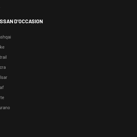
4
ISSAN D’OCCASION
shqai
ke
rail
cra
lsar
af
te
rano