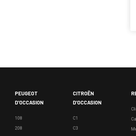
PEUGEOT
CITROËN
R
D’OCCASION
D’OCCASION
Cl
108
C1
Ca
208
C3
M