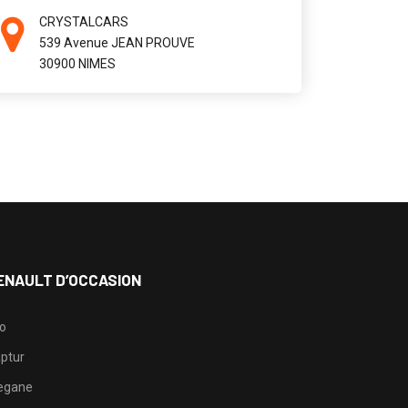
CRYSTALCARS
539 Avenue JEAN PROUVE
30900 NIMES
ENAULT D’OCCASION
io
ptur
egane