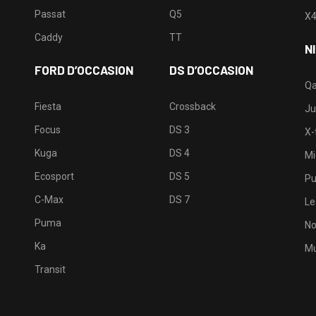
Passat
Q5
X
Caddy
TT
N
FORD D’OCCASION
DS D’OCCASION
Qa
Fiesta
Crossback
Ju
Focus
DS 3
X-t
Kuga
DS 4
Mi
Ecosport
DS 5
Pu
C-Max
DS 7
Le
Puma
No
Ka
Mu
Transit