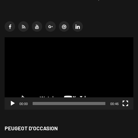
Lecteur
vidéo
00:00
00:46
PEUGEOT D’OCCASION