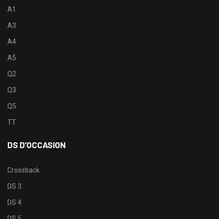
A1
A3
A4
A5
Q2
Q3
Q5
TT
DS D’OCCASION
Crossback
DS 3
DS 4
DS 5