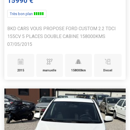
15990 €
Très bon plan
BKD CARS VOUS PROPOSE FORD CUSTOM 2.2 TDCI
155CV 5 PLACES DOUBLE CABINE 158000KMS
07/05/2015
2015
manuelle
158000km
Diesel