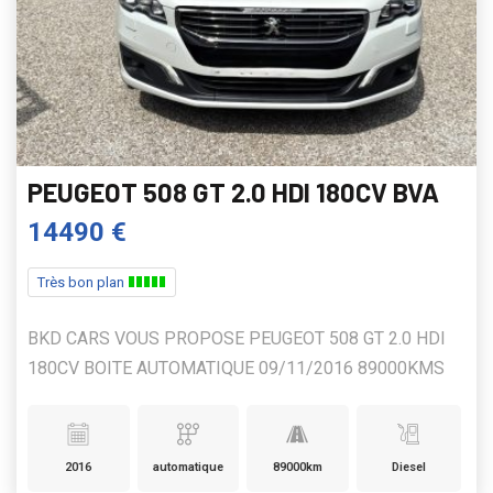
PEUGEOT 508 GT 2.0 HDI 180CV BVA
14490 €
Très bon plan
BKD CARS VOUS PROPOSE PEUGEOT 508 GT 2.0 HDI
180CV BOITE AUTOMATIQUE 09/11/2016 89000KMS
2016
automatique
89000km
Diesel