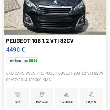
PEUGEOT 108 1.2 VTI 82CV
4490 €
Très bon plan
BKD CARS VOUS PROPOSE PEUGEOT 208 1.2 VTI 82CV
09/07/2014 193000 KMS
2014
manuelle
193000km
Essence