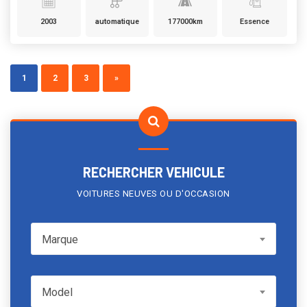
2003
automatique
177000km
Essence
1
2
3
»
RECHERCHER VEHICULE
VOITURES NEUVES OU D'OCCASION
Marque
Marque
Model
Model