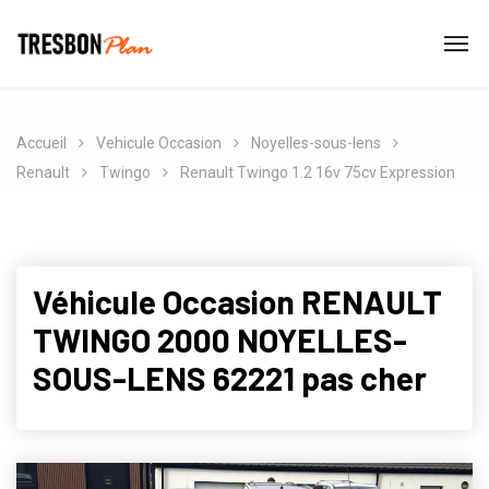
Accueil
Vehicule Occasion
Noyelles-sous-lens
Renault
Twingo
Renault Twingo 1.2 16v 75cv Expression
Véhicule Occasion RENAULT
TWINGO 2000 NOYELLES-
SOUS-LENS 62221 pas cher