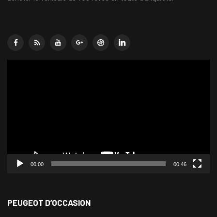
Lecteur
vidéo
00:00
00:46
PEUGEOT D’OCCASION