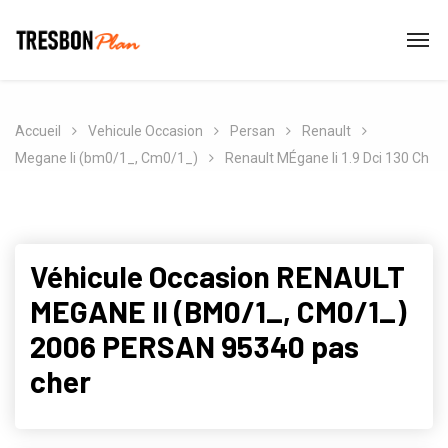
Accueil
Vehicule Occasion
Persan
Renault
Megane Ii (bm0/1_, Cm0/1_)
Renault MÉgane Ii 1.9 Dci 130 Ch
Véhicule Occasion RENAULT
MEGANE II (BM0/1_, CM0/1_)
2006 PERSAN 95340 pas
cher