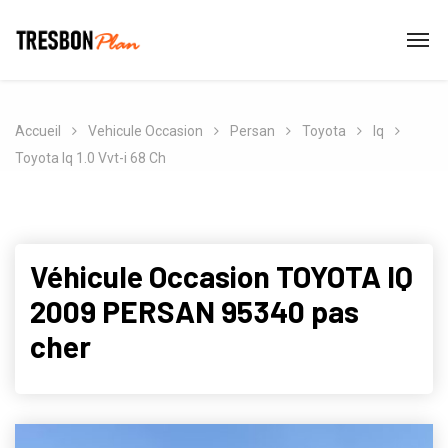
Accueil
Vehicule Occasion
Persan
Toyota
Iq
Toyota Iq 1.0 Vvt-i 68 Ch
Véhicule Occasion TOYOTA IQ
2009 PERSAN 95340 pas
cher