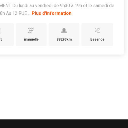
ENT Du lundi au vendredi de 9h30 à 19h et le samedi de
8h Au 12 RUE ...
Plus d'information
15
manuelle
88293km
Essence