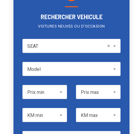
RECHERCHER VEHICULE
VOITURES NEUVES OU D'OCCASION
SEAT
×
SEAT
Model
Model
Prix min
Prix max
Prix min
Prix max
KM min
KM max
KM min
KM max