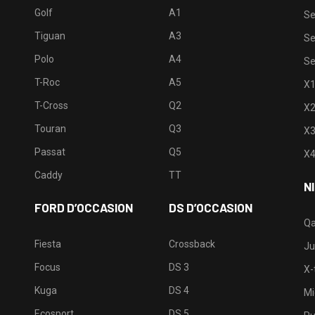
Golf
A1
Se
Tiguan
A3
Se
Polo
A4
Se
T-Roc
A5
X
T-Cross
Q2
X
Touran
Q3
X
Passat
Q5
X
Caddy
TT
N
FORD D’OCCASION
DS D’OCCASION
Qa
Fiesta
Crossback
Ju
Focus
DS 3
X-t
Kuga
DS 4
Mi
Ecosport
DS 5