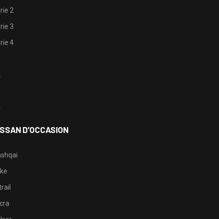
rie 2
rie 3
rie 4
1
2
3
4
ISSAN D’OCCASION
shqai
ke
rail
cra