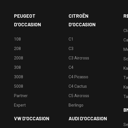
PEUGEOT
CITROËN
R
D’OCCASION
D’OCCASION
Cl
108
C1
Ca
208
C3
M
2008
C3 Aircross
Sc
308
C4
Ka
3008
C4 Picasso
Tw
5008
C4 Cactus
Ka
Partner
C5 Aircross
Ta
Expert
Berlingo
B
VW D’OCCASION
AUDI D’OCCASION
Se