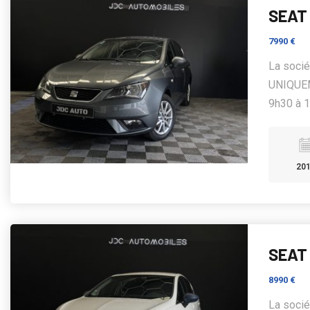
SEAT 
7990 €
La soci
UNIQUEM
9h30 à 1
20
SEAT 
8990 €
La soci