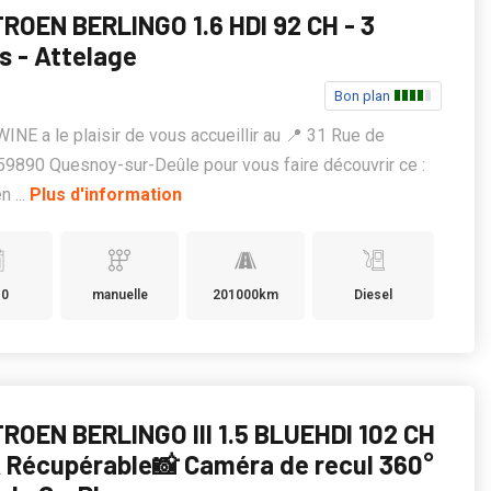
TROEN BERLINGO 1.6 HDI 92 CH - 3
s - Attelage
Bon plan
E a le plaisir de vous accueillir au 📍 31 Rue de
, 59890 Quesnoy-sur-Deûle pour vous faire découvrir ce :
n ...
Plus d'information
10
manuelle
201000km
Diesel
TROEN BERLINGO III 1.5 BLUEHDI 102 CH
Récupérable📸 Caméra de recul 360°