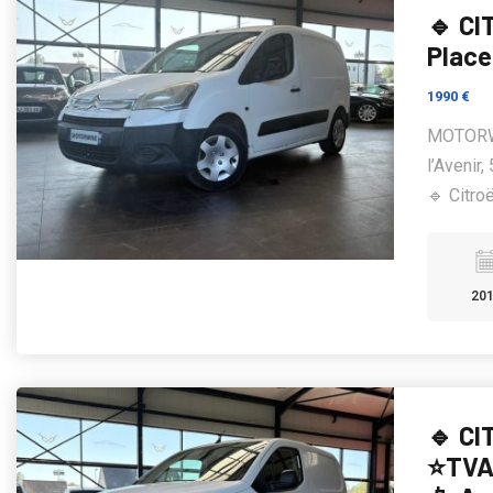
🔹 CI
Place
1990 €
MOTORWIN
l’Avenir
🔹 Citroë
20
🔹 CI
⭐TVA 