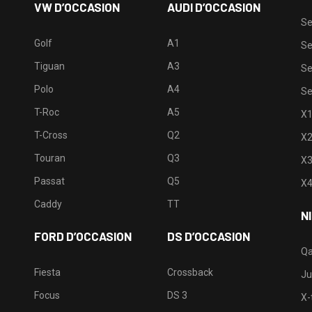
VW D’OCCASION
AUDI D’OCCASION
Se
Golf
A1
Se
Tiguan
A3
Se
Polo
A4
Se
T-Roc
A5
X
T-Cross
Q2
X
Touran
Q3
X
Passat
Q5
X
Caddy
TT
N
FORD D’OCCASION
DS D’OCCASION
Qa
Fiesta
Crossback
Ju
Focus
DS 3
X-t