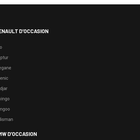
ENAULT D’OCCASION
io
ptur
egane
enic
djar
ingo
ngoo
lisman
MW D’OCCASION