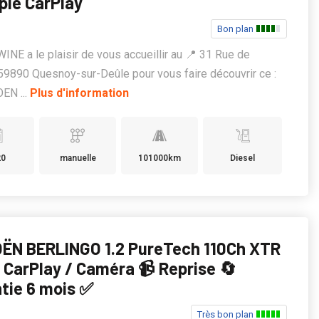
ple CarPlay
Bon plan
E a le plaisir de vous accueillir au 📍 31 Rue de
, 59890 Quesnoy-sur-Deûle pour vous faire découvrir ce :
EN ...
Plus d'information
20
manuelle
101000km
Diesel
ËN BERLINGO 1.2 PureTech 110Ch XTR
 CarPlay / Caméra 📹 Reprise 🔄
tie 6 mois ✅
Très bon plan