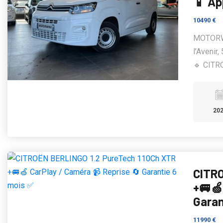
📱 Ap
10490 €
MOTORWIN
l’Avenir
🔹 CITRO
20
CITRO
+🚐🍏
Garan
11990 €