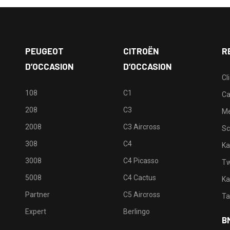
PEUGEOT
CITROËN
R
D’OCCASION
D’OCCASION
Cl
108
C1
Ca
208
C3
M
2008
C3 Aircross
Sc
308
C4
Ka
3008
C4 Picasso
Tw
5008
C4 Cactus
Ka
Partner
C5 Aircross
Ta
Expert
Berlingo
B