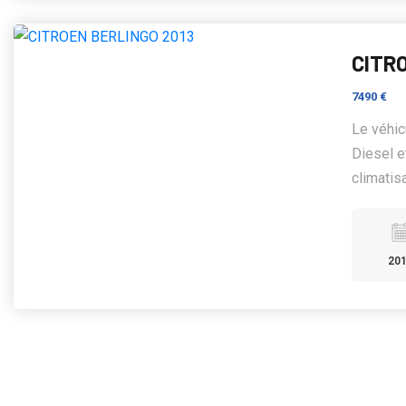
CITR
7490 €
Le véhi
Diesel e
climatisa
20