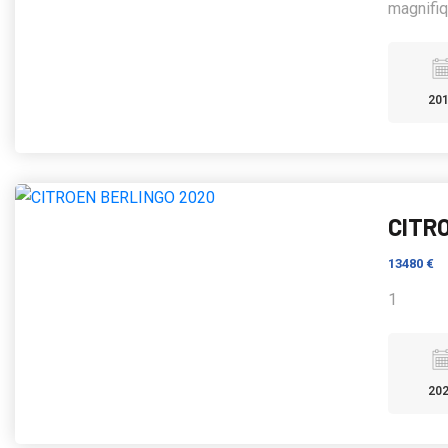
magnifiq
20
CITR
13480 €
1
20