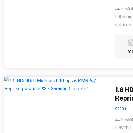
🚗✨ Moto
L’Avenir
véhicule 
20
1.6 H
Repri
9990 €
🚗✨ Moto
L’avenir