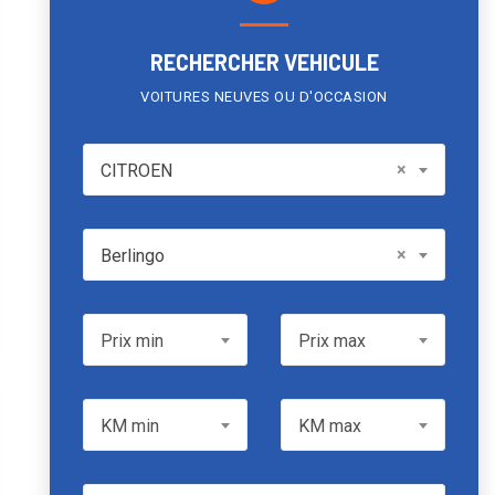
RECHERCHER VEHICULE
VOITURES NEUVES OU D'OCCASION
CITROEN
×
CITROEN
Model
×
Berlingo
Prix min
Prix max
Prix min
Prix max
KM min
KM max
KM min
KM max