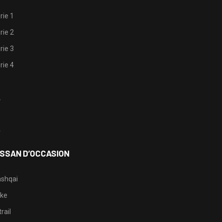
rie 1
rie 2
rie 3
rie 4
1
2
3
4
ISSAN D’OCCASION
shqai
ke
rail