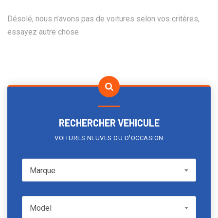
Désolé, nous n’avons pas de voitures selon vos critères,
essayez autre chose
RECHERCHER VEHICULE
VOITURES NEUVES OU D'OCCASION
Marque
Marque
Model
Model