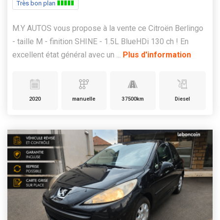
Très bon plan
M.Y AUTOS vous propose à la vente ce Citroën Berlingo
- taille M - finition SHINE - 1.5L BlueHDi 130 ch ! En
excellent état général avec un ...
Plus d'information
2020
manuelle
37500km
Diesel