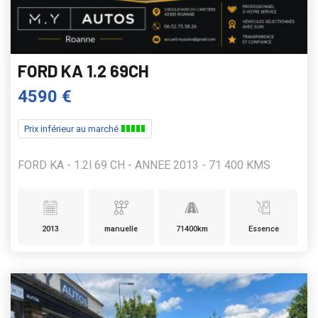
FORD KA 1.2 69CH
4590 €
Prix inférieur au marché
FORD KA - 1.2l 69 CH - ANNEE 2013 - 71 400 KMS
2013
manuelle
71400km
Essence