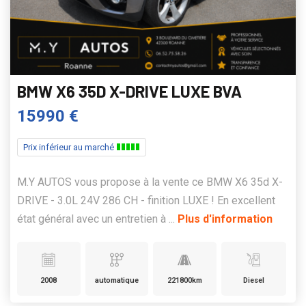
BMW X6 35D X-DRIVE LUXE BVA
15990 €
Prix inférieur au marché
M.Y AUTOS vous propose à la vente ce BMW X6 35d X-
DRIVE - 3.0L 24V 286 CH - finition LUXE ! En excellent
état général avec un entretien à ...
Plus d'information
2008
automatique
221800km
Diesel