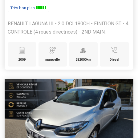
Très bon plan
RENAULT LAGUNA III - 2.0 DCI 180CH - FINITION GT - 4
CONTROLE (4 roues directrices) - 2ND MAIN.
2009
manuelle
282000km
Diesel