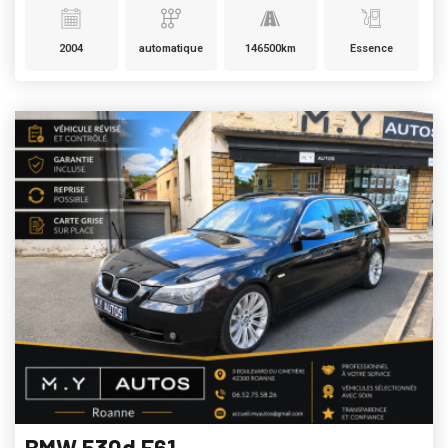
2004
automatique
146500km
Essence
BMW 530d E61