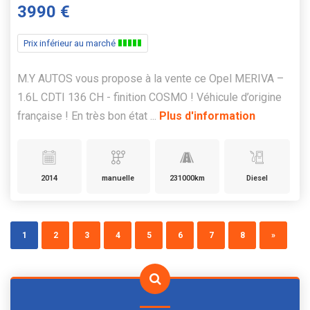
3990 €
Prix inférieur au marché
M.Y AUTOS vous propose à la vente ce Opel MERIVA –
1.6L CDTI 136 CH - finition COSMO ! Véhicule d’origine
française ! En très bon état ...
Plus d'information
2014
manuelle
231000km
Diesel
1
2
3
4
5
6
7
8
»