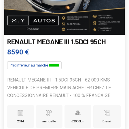
RENAULT MEGANE III 1.5DCI 95CH
8590 €
Prix inférieur au marché
RENAULT MEGANE III - 1.5DCI 95CH - 62 000 KMS -
VEHICULE DE PREMIERE MAIN ACHETER CHEZ LE
CONCESSIONNAIRE RENAULT - 100 % FRANCAISE.
2014
manuelle
62000km
Diesel