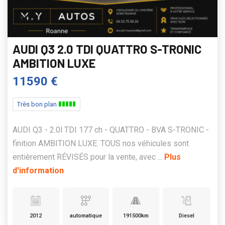
AUDI Q3 2.0 TDI QUATTRO S-TRONIC
AMBITION LUXE
11590 €
Très bon plan
AUDI Q3 - 2.0l TDI 177 ch - QUATTRO - BVA S-TRONIC -
finition AMBITION LUXE. TOUS nos véhicules sont
entièrement RÉVISÉS pour la vente, avec ...
Plus
d'information
2012
automatique
191500km
Diesel