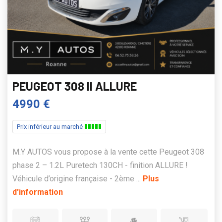
PEUGEOT 308 II ALLURE
4990 €
Prix inférieur au marché
M.Y AUTOS vous propose à la vente cette Peugeot 308
phase 2 – 1.2L Puretech 130CH - finition ALLURE !
Véhicule d’origine française - 2ème ...
Plus
d'information