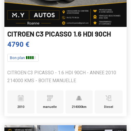
CITROEN C3 PICASSO 1.6 HDI 90CH
4790 €
Bon plan
CITROEN C3 PICASSO - 1.6 HDI 90CH - ANNEE 2010
214000 KMS - BOITE MANUELLE
2010
manuelle
214000km
Diesel