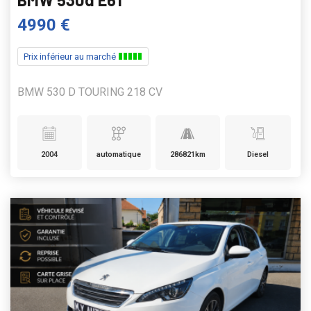
4990 €
Prix inférieur au marché
BMW 530 D TOURING 218 CV
2004
automatique
286821km
Diesel