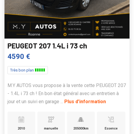
PEUGEOT 207 1.4L i 73 ch
4590 €
Très bon plan
M.Y AUTOS vous propose à la vente cette PEUGEOT 207
- 1.4L i 73 ch ! En bon état général avec un entretien à
jour et un suivi en garage ...
Plus d'information
2010
manuelle
205000km
Essence