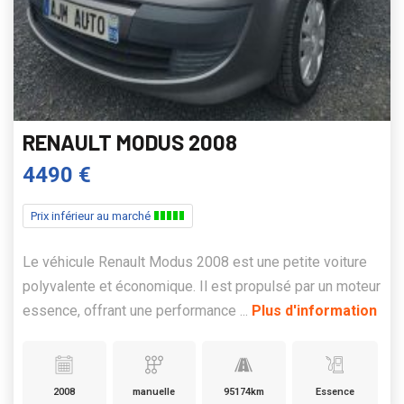
RENAULT MODUS 2008
4490 €
Prix inférieur au marché
Le véhicule Renault Modus 2008 est une petite voiture
polyvalente et économique. Il est propulsé par un moteur
essence, offrant une performance ...
Plus d'information
2008
manuelle
95174km
Essence