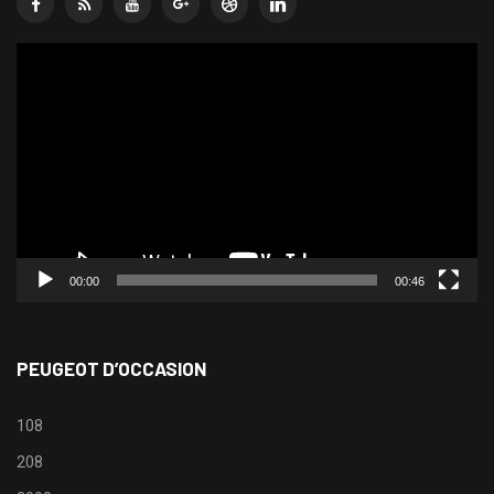
Lecteur
vidéo
00:00
00:46
PEUGEOT D’OCCASION
108
208