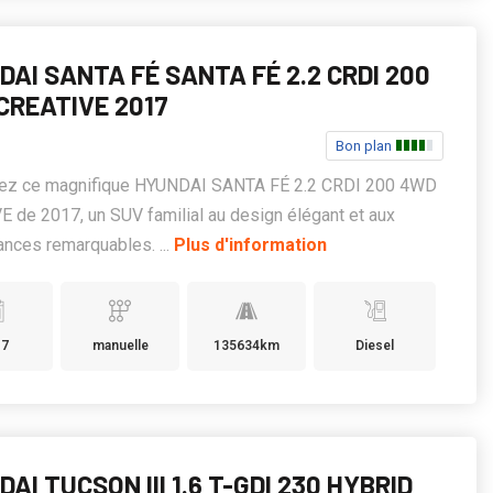
AI SANTA FÉ SANTA FÉ 2.2 CRDI 200
CREATIVE 2017
Bon plan
ez ce magnifique HYUNDAI SANTA FÉ 2.2 CRDI 200 4WD
 de 2017, un SUV familial au design élégant et aux
nces remarquables. ...
Plus d'information
17
manuelle
135634km
Diesel
AI TUCSON III 1.6 T-GDI 230 HYBRID