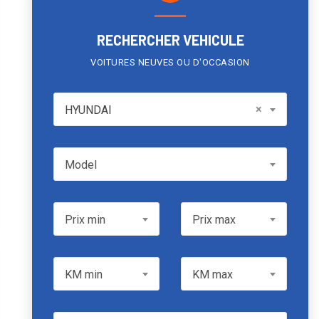
RECHERCHER VEHICULE
VOITURES NEUVES OU D'OCCASION
HYUNDAI
×
HYUNDAI
Model
Model
Prix min
Prix max
Prix min
Prix max
KM min
KM max
KM min
KM max