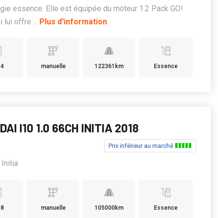
gie essence. Elle est équipée du moteur 1.2 Pack GO!
 lui offre ...
Plus d'information
14
manuelle
122361km
Essence
AI I10 1.0 66CH INITIA 2018
Prix inférieur au marché
Initia
18
manuelle
105000km
Essence