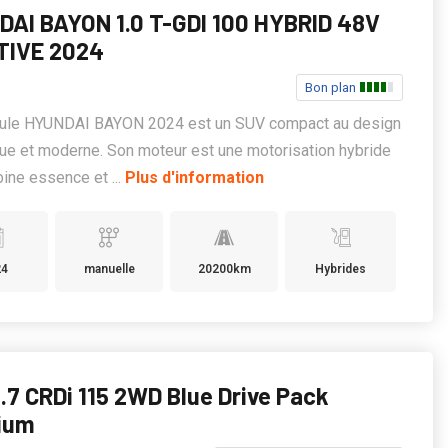
AI BAYON 1.0 T-GDI 100 HYBRID 48V
TIVE 2024
Bon plan
cule HYUNDAI BAYON 2024 est un SUV compact au design
e et moderne. Son moteur est une motorisation hybride
ine essence et ...
Plus d'information
24
manuelle
20200km
Hybrides
1.7 CRDi 115 2WD Blue Drive Pack
ium