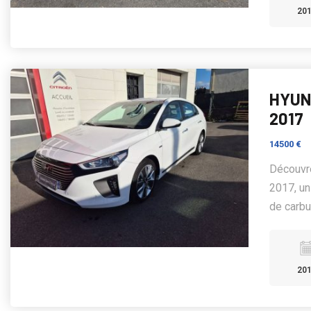
20
HYUND
2017
14500 €
Découvr
2017, un
de carbur
20