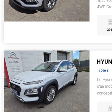
spacieus
4WD Crea
20
HYUND
11990 €
Le Hyund
d'un mot
concepti