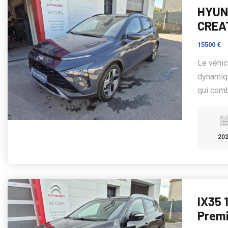
HYUND
CREA
15500 €
Le véhi
dynamiqu
qui comb
20
IX35 
Prem