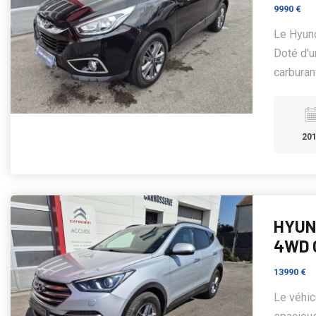
9990 €
Le Hyund
Doté d'u
carburant
20
HYUND
4WD 
13990 €
Le véhic