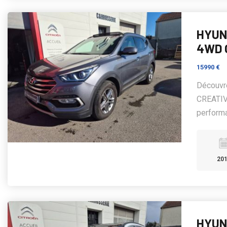
HYUND
4WD 
15990 €
Découvr
CREATIVE
performa
20
HYUND