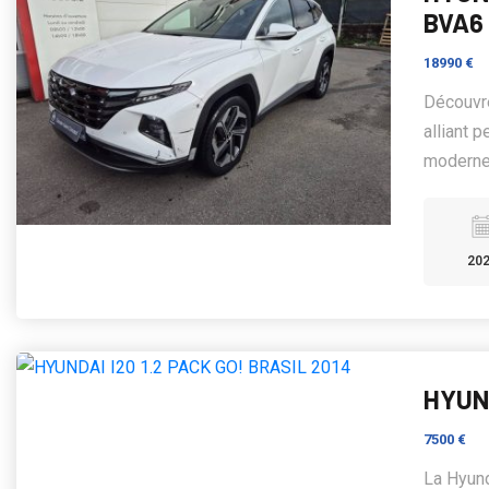
BVA6
18990 €
Découvre
alliant 
moderne 
20
HYUND
7500 €
La Hyund