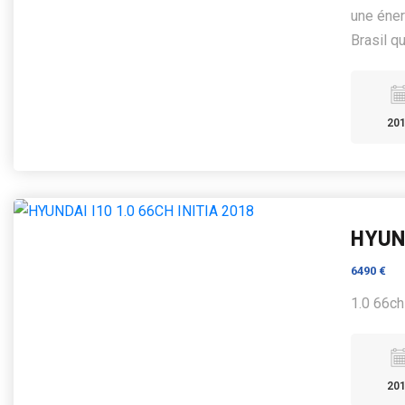
une éner
Brasil qui
20
HYUND
6490 €
1.0 66ch 
20