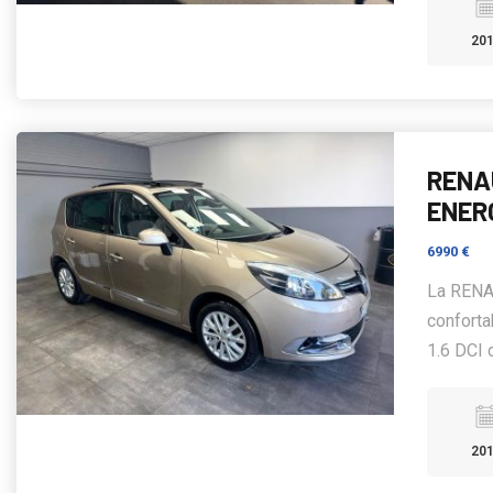
20
RENAU
ENER
6990 €
La RENAU
conforta
1.6 DCI 
20