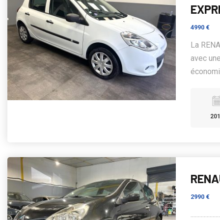
EXPR
4990 €
La RENAU
avec un
économiq
20
RENAU
2990 €
...................