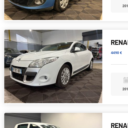
20
RENAU
4490 €
...................
20
RENAU