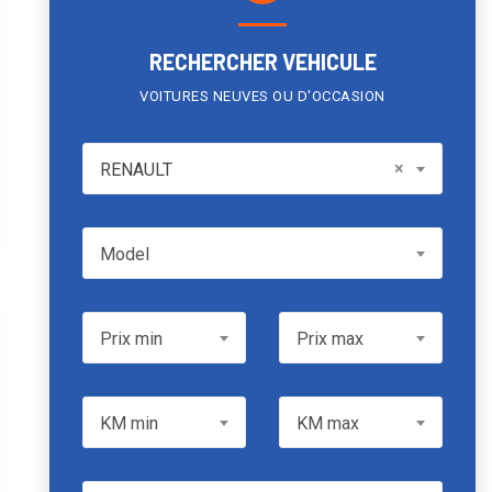
RECHERCHER VEHICULE
VOITURES NEUVES OU D'OCCASION
RENAULT
×
RENAULT
Model
Model
Prix min
Prix max
Prix min
Prix max
KM min
KM max
KM min
KM max