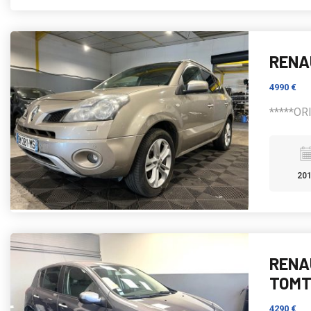
RENA
4990 €
*****OR
20
RENAU
TOMT
4290 €