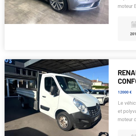
moteur E
20
RENAU
CONF
12000 €
Le véhi
et polyv
moteur d