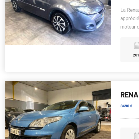
La Renau
apprécié
moteur d
20
RENAU
3490 €
...................