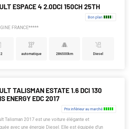
ULT ESPACE 4 2.0DCI 150CH 25TH
Bon plan
IGINE FRANCE*****
12
automatique
286500km
Diesel
LT TALISMAN ESTATE 1.6 DCI 130
NS ENERGY EDC 2017
Prix inférieur au marché
lt Talisman 2017 est une voiture élégante et
quée avec une énergie Diesel. Elle est équipée d'un