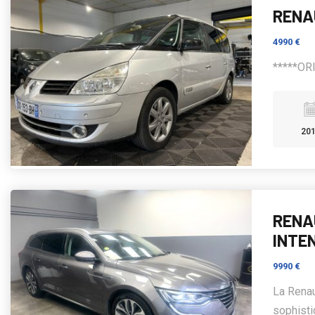
RENA
4990 €
*****OR
20
RENAU
INTE
9990 €
La Renau
sophisti