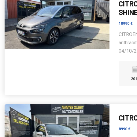
CITRO
SHIN
10990 €
CITROEN
anthraci
04/10/20
20
CITRO
8990 €