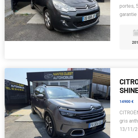
portes, 
garantie
20
CITRO
SHIN
14900 €
CITROËN
gris anth
13/11/20