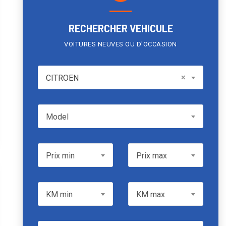
RECHERCHER VEHICULE
VOITURES NEUVES OU D'OCCASION
CITROEN
×
CITROEN
Model
Model
Prix min
Prix max
Prix min
Prix max
KM min
KM max
KM min
KM max