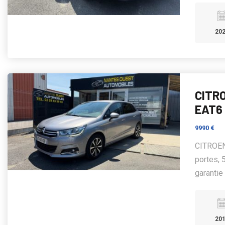
20
CITRO
EAT6
9990 €
CITROEN
portes, 
garantie
20