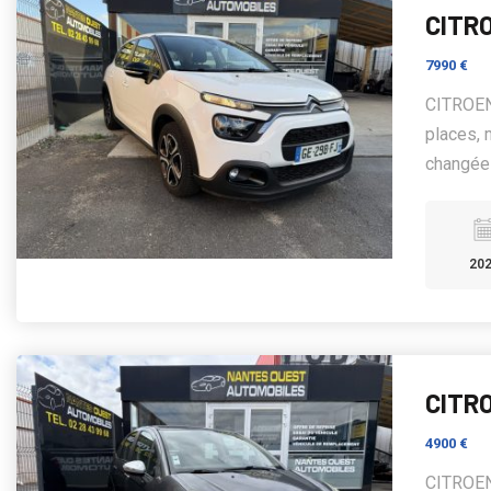
CITR
7990 €
CITROEN
places, 
changée 
20
CITRO
4900 €
CITROEN 