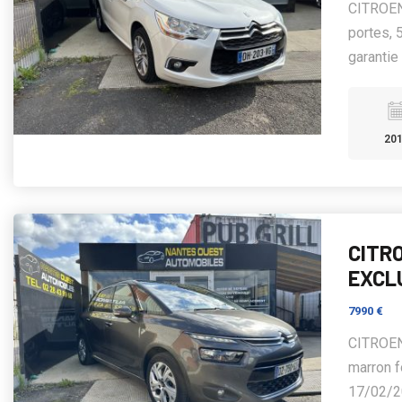
CITROEN
portes, 
garantie
20
CITRO
EXCL
7990 €
CITROEN
marron f
17/02/20