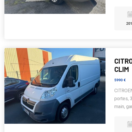
20
CITRO
CLIM
5990 €
CITROEN
portes, 
main, ga