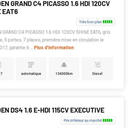
EN GRAND C4 PICASSO 1.6 HDI 120CV
E EAT6
Très bon plan
 GRAND C4 PICASSO 1.6 HDI 120CV SHINE EAT6, gris
te, 5 portes, 7 places, première mise en circulation le
17, garantie 6 ...
Plus d'information
17
automatique
134000km
Diesel
EN DS4 1.6 E-HDI 115CV EXECUTIVE
Prix inférieur au marché