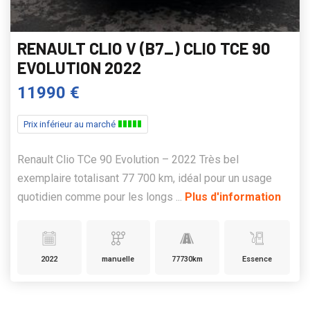
RENAULT CLIO V (B7_) CLIO TCE 90
EVOLUTION 2022
11990 €
Prix inférieur au marché
Renault Clio TCe 90 Evolution – 2022 Très bel
exemplaire totalisant 77 700 km, idéal pour un usage
quotidien comme pour les longs ...
Plus d'information
2022
manuelle
77730km
Essence