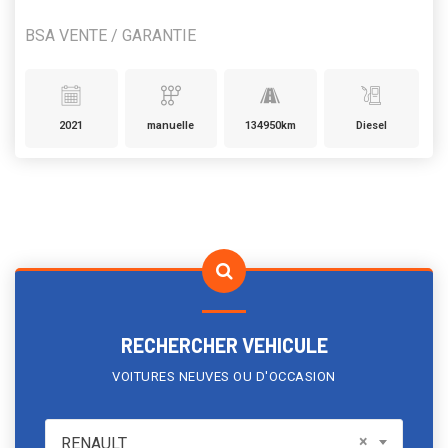
BSA VENTE / GARANTIE
2021
manuelle
134950km
Diesel
RECHERCHER VEHICULE
VOITURES NEUVES OU D'OCCASION
RENAULT
×
RENAULT