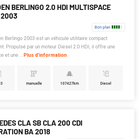
EN BERLINGO 2.0 HDI MULTISPACE
 2003
Bon plan
ën Berlingo 2003 est un véhicule utilitaire compact
nt. Propulsé par un moteur Diesel 2.0 HDI, il offre une
e et une ...
Plus d'information
03
manuelle
107427km
Diesel
EDES CLA SB CLA 200 CDI
RATION BA 2018