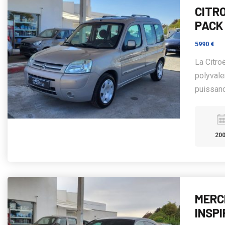
CITRO
PACK
5990 €
La Citro
polyvale
puissanc
20
MERC
INSPI