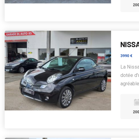
20
NISSA
3990 €
La Nissa
dotée d'
agréable 
20