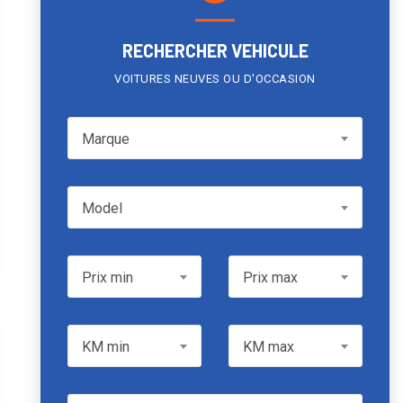
RECHERCHER VEHICULE
VOITURES NEUVES OU D'OCCASION
Marque
Marque
Model
Model
Prix min
Prix max
Prix min
Prix max
KM min
KM max
KM min
KM max