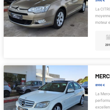
5990 €
La CITRO
moyenne 
moteur e
20
MERC
8990 €
La Merc
performa
excellent