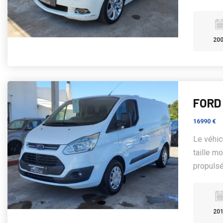
20
FORD 
16990 €
Le véhic
taille m
propulsé 
20