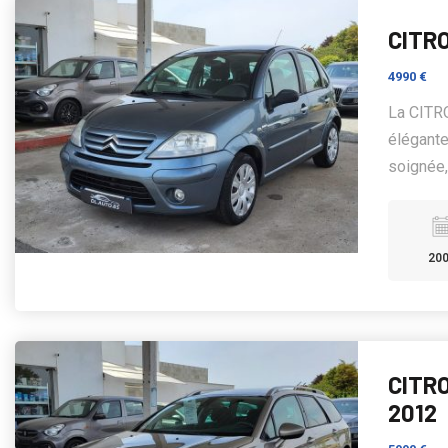
CITRO
4990 €
La CITRO
élégante
soignée, 
20
CITRO
2012