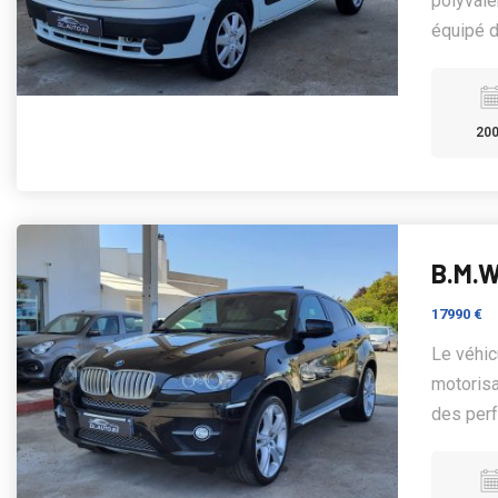
polyvale
équipé d'
20
B.M.W
17990 €
Le véhic
motorisa
des perf