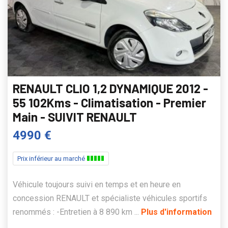
RENAULT CLIO 1,2 DYNAMIQUE 2012 -
55 102Kms - Climatisation - Premier
Main - SUIVIT RENAULT
4990 €
Prix inférieur au marché
Véhicule toujours suivi en temps et en heure en
concession RENAULT et spécialiste véhicules sportifs
renommés : -Entretien à 8 890 km ...
Plus d'information