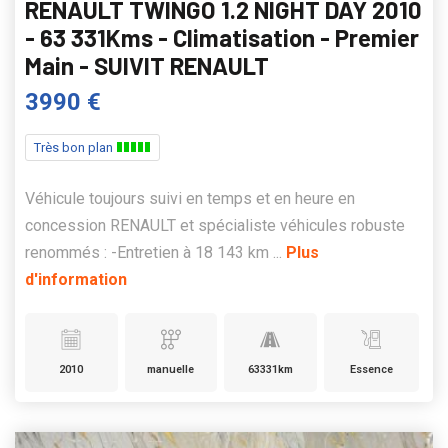
RENAULT TWINGO 1.2 NIGHT DAY 2010
- 63 331Kms - Climatisation - Premier
Main - SUIVIT RENAULT
3990 €
Très bon plan
Véhicule toujours suivi en temps et en heure en
concession RENAULT et spécialiste véhicules robuste
renommés : -Entretien à 18 143 km ...
Plus
d'information
2010
manuelle
63331km
Essence