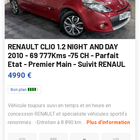
RENAULT CLIO 1.2 NIGHT AND DAY
2010 - 69 777Kms -75 CH - Parfait
Etat - Premier Main - Suivit RENAUL
4990 €
Bon plan
Véhicule toujours suivi en temps et en heure en
concession RENAULT et spécialiste véhicules sportifs
renommés : -Entretien à 8 890 km ...
Plus d'information