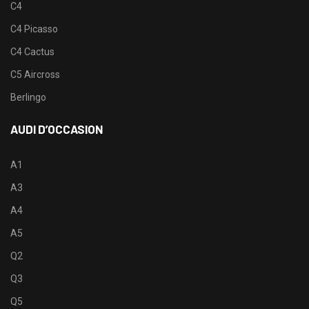
C4
C4 Picasso
C4 Cactus
C5 Aircross
Berlingo
AUDI D’OCCASION
A1
A3
A4
A5
Q2
Q3
Q5