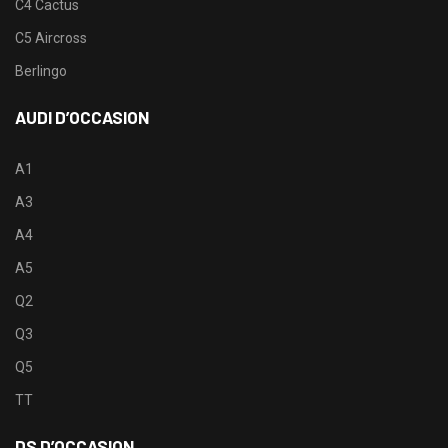
C4 Cactus
C5 Aircross
Berlingo
AUDI D’OCCASION
A1
A3
A4
A5
Q2
Q3
Q5
TT
DS D’OCCASION