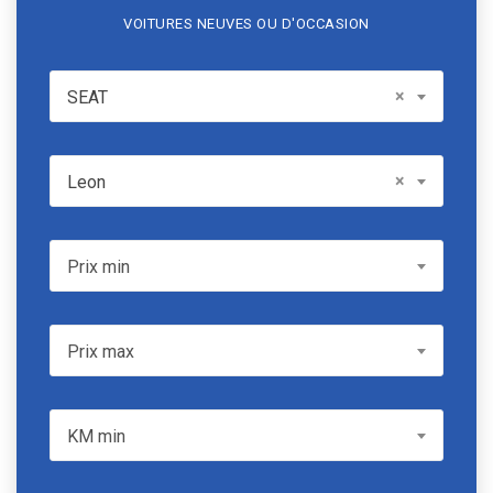
VOITURES NEUVES OU D'OCCASION
SEAT
×
SEAT
Model
×
Leon
Prix min
Prix min
Prix max
Prix max
KM min
KM min