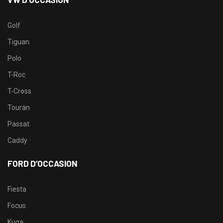
Golf
Tiguan
Polo
T-Roc
T-Cross
Touran
Passat
Caddy
FORD D’OCCASION
Fiesta
Focus
Kuga