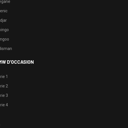
egane
enic
djar
ingo
ngoo
lisman
MW D’OCCASION
rie 1
rie 2
rie 3
rie 4
1
2