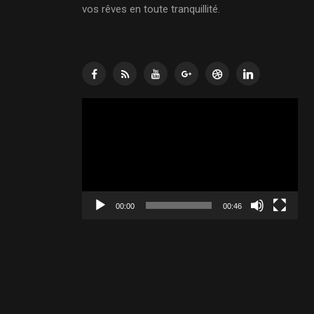
vos rêves en toute tranquillité.
Lecteur
vidéo
00:00
00:46