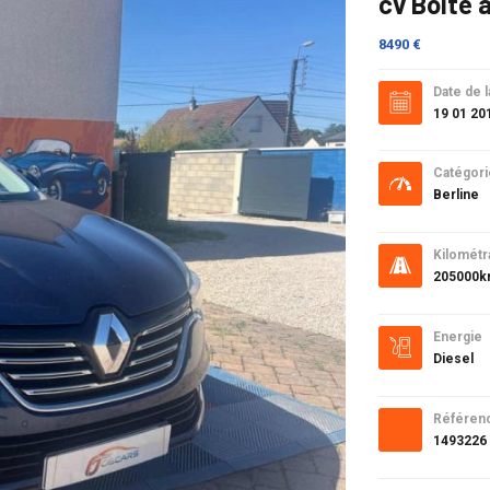
cv Boîte 
8490 €
Date de l
19 01 20
Catégori
Berline
Kilométr
205000
Energie
Diesel
Référen
1493226