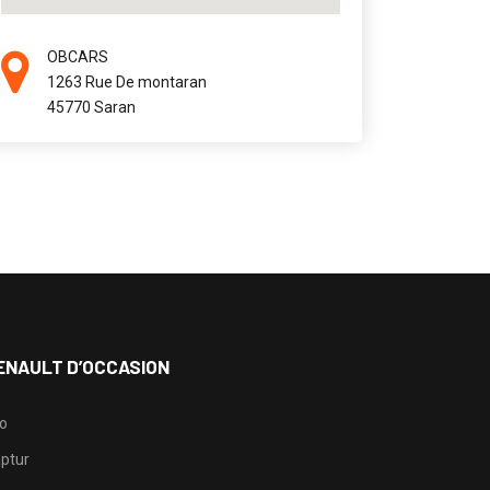
OBCARS
1263 Rue De montaran
45770 Saran
ENAULT D’OCCASION
io
ptur