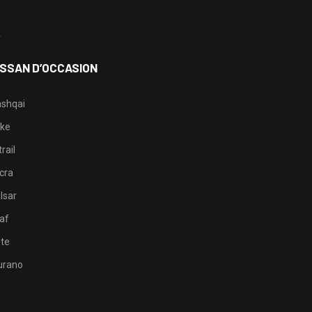
3
4
ISSAN D’OCCASION
shqai
ke
rail
cra
lsar
af
te
rano