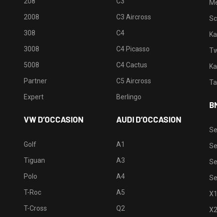
208
C3
M
2008
C3 Aircross
Sc
308
C4
Ka
3008
C4 Picasso
Tw
5008
C4 Cactus
Ka
Partner
C5 Aircross
Ta
Expert
Berlingo
B
VW D’OCCASION
AUDI D’OCCASION
Se
Golf
A1
Se
Tiguan
A3
Se
Polo
A4
Se
T-Roc
A5
X
T-Cross
Q2
X