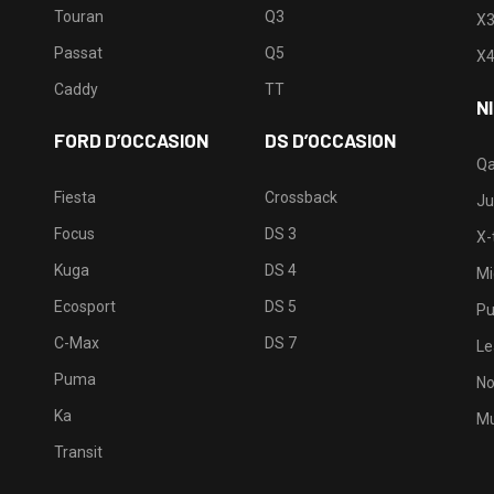
Touran
Q3
X
Passat
Q5
X
Caddy
TT
N
FORD D’OCCASION
DS D’OCCASION
Qa
Fiesta
Crossback
Ju
Focus
DS 3
X-t
Kuga
DS 4
Mi
Ecosport
DS 5
Pu
C-Max
DS 7
Le
Puma
No
Ka
Mu
Transit