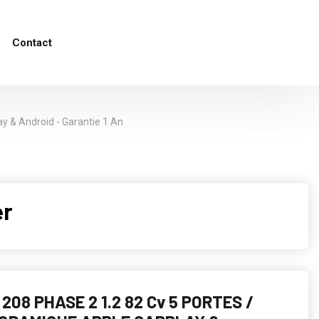
Contact
y & Android - Garantie 1 An
er
208 PHASE 2 1.2 82 Cv 5 PORTES /