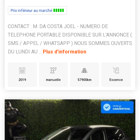
Prix inférieur au marché
CONTACT : M. DA COSTA JOEL - NUMERO DE
TELEPHONE PORTABLE DISPONIBLE SUR L'ANNONCE (
SMS / APPEL / WHATSAPP ) NOUS SOMMES OUVERTS
DU LUNDI AU ...
Plus d'information
2019
manuelle
57900km
Essence