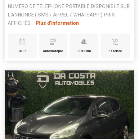
NUMERO DE TELEPHONE PORTABLE DISPONIBLE SUR
L'ANNONCE ( SMS / APPEL / WHATSAPP ) PRIX
AFFICHÉS ...
Plus d'information
2017
automatique
11800km
Essence