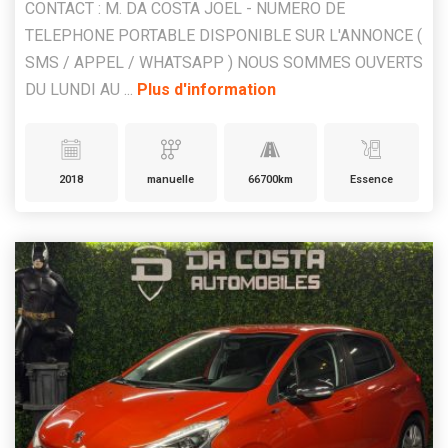
CONTACT : M. DA COSTA JOEL - NUMERO DE
TELEPHONE PORTABLE DISPONIBLE SUR L'ANNONCE (
SMS / APPEL / WHATSAPP ) NOUS SOMMES OUVERTS
DU LUNDI AU ...
Plus d'information
2018
manuelle
66700km
Essence