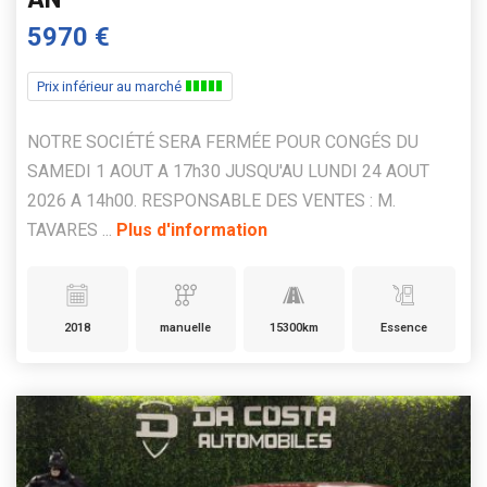
5970 €
Prix inférieur au marché
NOTRE SOCIÉTÉ SERA FERMÉE POUR CONGÉS DU
SAMEDI 1 AOUT A 17h30 JUSQU'AU LUNDI 24 AOUT
2026 A 14h00. RESPONSABLE DES VENTES : M.
TAVARES ...
Plus d'information
2018
manuelle
15300km
Essence