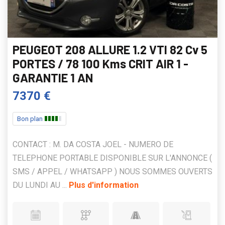
PEUGEOT 208 ALLURE 1.2 VTI 82 Cv 5
PORTES / 78 100 Kms CRIT AIR 1 -
GARANTIE 1 AN
7370 €
Bon plan
CONTACT : M. DA COSTA JOEL - NUMERO DE
TELEPHONE PORTABLE DISPONIBLE SUR L'ANNONCE (
SMS / APPEL / WHATSAPP ) NOUS SOMMES OUVERTS
DU LUNDI AU ...
Plus d'information