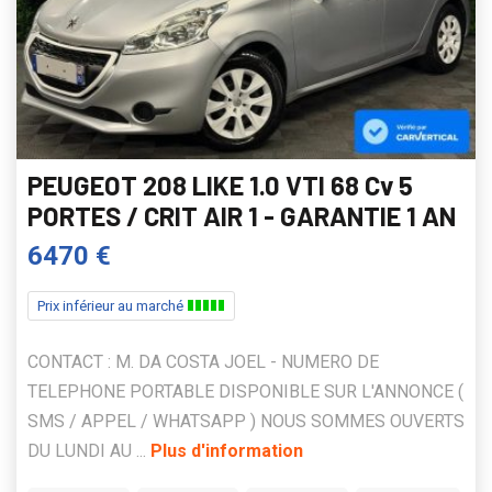
PEUGEOT 208 LIKE 1.0 VTI 68 Cv 5
PORTES / CRIT AIR 1 - GARANTIE 1 AN
6470 €
Prix inférieur au marché
CONTACT : M. DA COSTA JOEL - NUMERO DE
TELEPHONE PORTABLE DISPONIBLE SUR L'ANNONCE (
SMS / APPEL / WHATSAPP ) NOUS SOMMES OUVERTS
DU LUNDI AU ...
Plus d'information