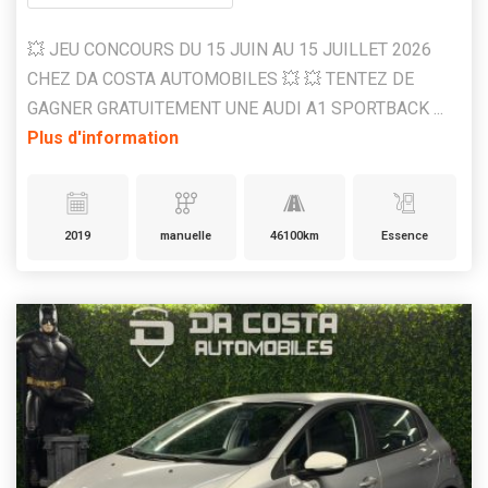
💥 JEU CONCOURS DU 15 JUIN AU 15 JUILLET 2026
CHEZ DA COSTA AUTOMOBILES 💥 💥 TENTEZ DE
GAGNER GRATUITEMENT UNE AUDI A1 SPORTBACK ...
Plus d'information
2019
manuelle
46100km
Essence