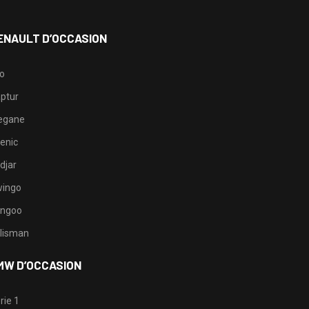
ENAULT D’OCCASION
io
ptur
egane
enic
djar
ingo
ngoo
lisman
MW D’OCCASION
rie 1