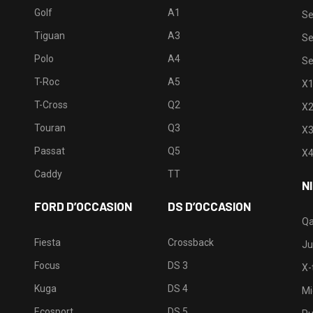
Golf
A1
Se
Tiguan
A3
Se
Polo
A4
Se
T-Roc
A5
X
T-Cross
Q2
X
Touran
Q3
X
Passat
Q5
X
Caddy
TT
N
FORD D’OCCASION
DS D’OCCASION
Qa
Fiesta
Crossback
Ju
Focus
DS 3
X-t
Kuga
DS 4
Mi
Ecosport
DS 5