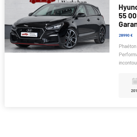
Hyund
55 00
Garan
28990 €
Phaéton
Perform
incontou
20