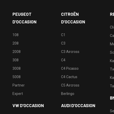
PEUGEOT
CITROËN
R
D’OCCASION
D’OCCASION
Cl
108
C1
Ca
208
C3
M
2008
C3 Aircross
Sc
308
C4
Ka
3008
C4 Picasso
Tw
5008
C4 Cactus
Ka
Partner
C5 Aircross
Ta
Expert
Berlingo
B
VW D’OCCASION
AUDI D’OCCASION
Se