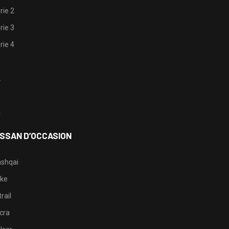
rie 2
rie 3
rie 4
1
2
3
4
ISSAN D’OCCASION
shqai
ke
rail
cra