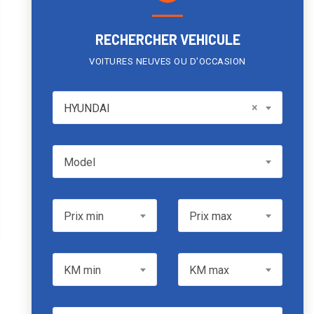
RECHERCHER VEHICULE
VOITURES NEUVES OU D'OCCASION
HYUNDAI
×
HYUNDAI
Model
Model
Prix min
Prix max
Prix min
Prix max
KM min
KM max
KM min
KM max