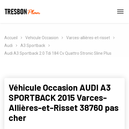
Accueil
Vehicule Occasion
Varces-allières-et-risset
Audi
A3 Sportback
Audi A3 Sportback 2.0 Tdi 184 Cv Quattro Stronic Sline Plus
Véhicule Occasion AUDI A3
SPORTBACK 2015 Varces-
Allières-et-Risset 38760 pas
cher