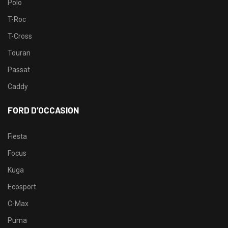
Polo
T-Roc
T-Cross
Touran
Passat
Caddy
FORD D’OCCASION
Fiesta
Focus
Kuga
Ecosport
C-Max
Puma