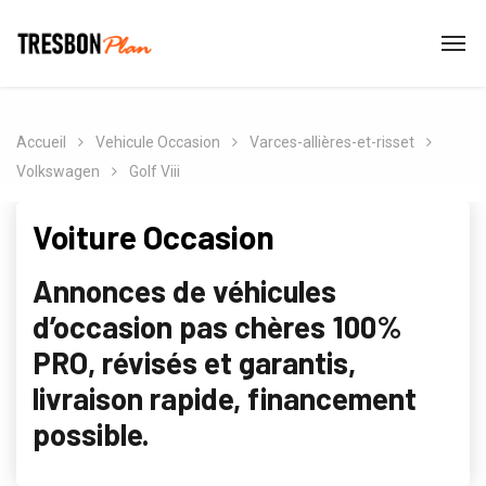
Accueil
Vehicule Occasion
Varces-allières-et-risset
Volkswagen
Golf Viii
Voiture Occasion
Annonces de véhicules
d’occasion pas chères 100%
PRO, révisés et garantis,
livraison rapide, financement
possible.