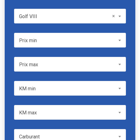
Model
×
Golf VIII
Prix min
Prix min
Prix max
Prix max
KM min
KM min
KM max
KM max
Carburant
Carburant