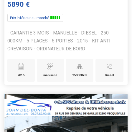
5890 €
Prix inférieur au marché
- GARANTIE 3 MOIS - MANUELLE - DIESEL - 250
000KM - 5 PLACES - 5 PORTES - 2015 - KIT ANTI
CREVAISON - ORDINATEUR DE BORD
2015
manuelle
250000km
Diesel