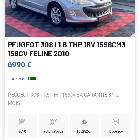
PEUGEOT 308 I 1.6 THP 16V 1598CM3
156CV FELINE 2010
6990 €
Bon plan
PEUGEOT 308 I 1.6 THP 156cv BA GARANTIE 3/12
MOIS
2010
automatique
105252km
Essence