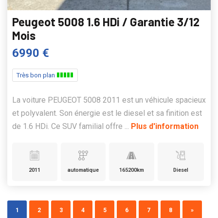
Peugeot 5008 1.6 HDi / Garantie 3/12
Mois
6990 €
Très bon plan
La voiture PEUGEOT 5008 2011 est un véhicule spacieux
et polyvalent. Son énergie est le diesel et sa finition est
de 1.6 HDi. Ce SUV familial offre ...
Plus d'information
2011
automatique
165200km
Diesel
1
2
3
4
5
6
7
8
»