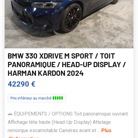
BMW 330 XDRIVE M SPORT / TOIT
PANORAMIQUE / HEAD-UP DISPLAY /
HARMAN KARDON 2024
42290 €
Prix inférieur au marché
🚗 ÉQUIPEMENTS / OPTIONS Toit panoramique ouvrant
Affichage tête haute (Head-Up Display) Attelage
remorque escamotable Caméras avant et ...
Plus