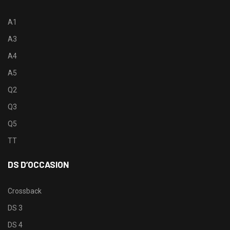
A1
A3
A4
A5
Q2
Q3
Q5
TT
DS D’OCCASION
Crossback
DS 3
DS 4