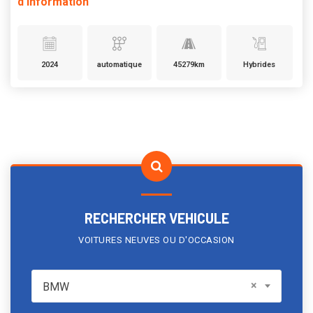
d'information
2024
automatique
45279km
Hybrides
RECHERCHER VEHICULE
VOITURES NEUVES OU D'OCCASION
BMW
×
BMW